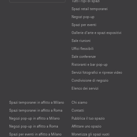
Tutti i tipi di spazi
Language
Spazi retail temporanei
Negozi pop-up
Spazi per eventi
Gallerie d’arte e spazi espositivi
Sale riunioni
Uffici flessibili
Sale conferenze
Ristoranti e bar pop-up
Servizi fotografici e riprese video
Condivisione di negozio
Elenco dei servizi
Spazi temporanei in affitto a Milano
Chi siamo
Spazi temporanei in affitto a Roma
Contatti
Negozi pop-up in affitto a Milano
Pubblica il tuo spazio
Negozi pop-up in affitto a Roma
Affittare uno spazio
Spazi per eventi in affitto a Milano
Monetizza gli spazi vuoti