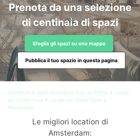
Prenota da una selezione
di centinaia di spazi
Sfoglia gli spazi su una mappa
Pubblica il tuo spazio in questa pagina
Storefront
>
Spazi Ristorante Pop-up Affitto
>
Locale
per Street Food
>
Locale per Street Food a
Amsterdam
Le migliori location di
Amsterdam: