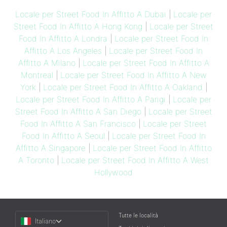
Locale per Street Food In Affitto A Dubai
|
Locale per
Street Food In Affitto A Hong Kong
|
Locale per Street
Food In Affitto A Londra
|
Locale per Street Food In
Affitto A Los Angeles
|
Locale per Street Food In
Affitto A Milano
|
Locale per Street Food In Affitto A
Montreal
|
Locale per Street Food In Affitto A New
York
|
Locale per Street Food In Affitto A Oakland
|
Locale per Street Food In Affitto A Parigi
|
Locale per
Street Food In Affitto A San Diego
|
Locale per Street
Food In Affitto A San Francisco
|
Locale per Street
Food In Affitto A Seoul
|
Locale per Street Food In
Affitto A Singapore
|
Locale per Street Food In Affitto
A Toronto
|
Locale per Street Food In Affitto A West
Hollywood
Choose
Tutte le località
Italiano
a