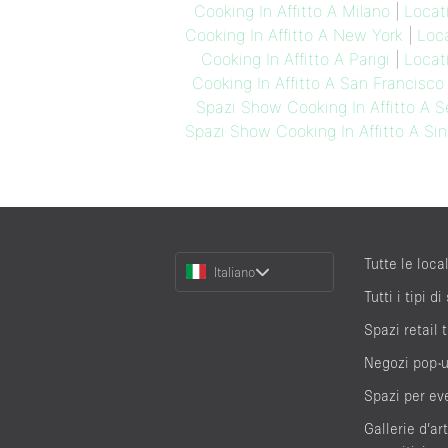
Cooking In Affitto A Milano
|
Locat
Cooking In Affitto A New York
|
Loca
Cooking In Affitto A Parigi
|
Locat
Cooking In Affitto A San Francisco
Spazi Show Cooking In Affitto A S
Spazi Show Cooking In Affitto A Si
Choose
Tutte le local
Italiano
a
Tutti i tipi di
Language
Spazi retail
Negozi pop-
Spazi per ev
Gallerie d’ar