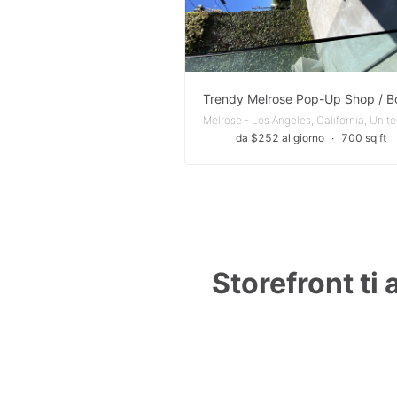
da $252 al giorno
∙
700 sq ft
Storefront ti 