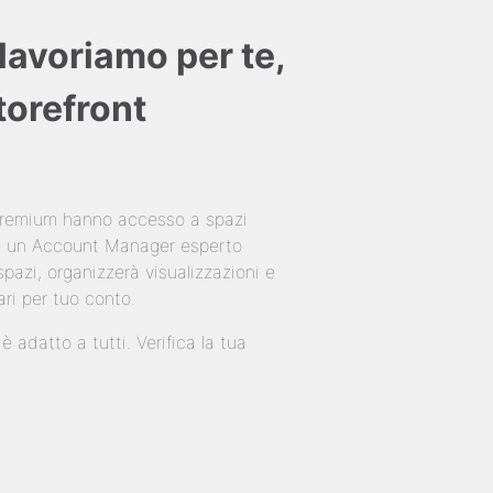
lavoriamo per te,
Storefront
 Premium hanno accesso a spazi
 di un Account Manager esperto
pazi, organizzerà visualizzazioni e
ari per tuo conto.
 adatto a tutti. Verifica la tua