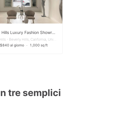
Beverly Hills Luxury Fashion Showroom/Retail Shop (South Showroom)
Beverly Hills - Beverly Hills, California, United States
 $840 al giorno
∙
1,000 sq ft
in tre semplici