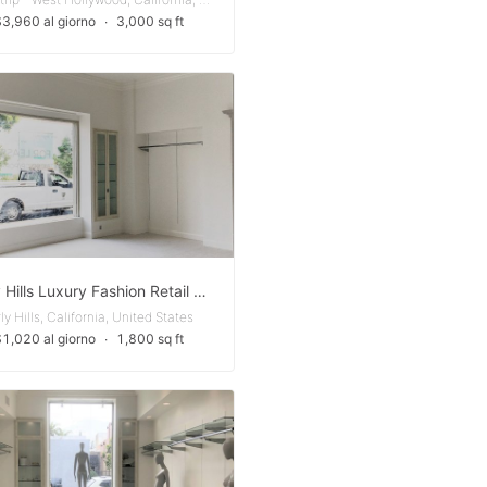
$3,960 al giorno
∙
3,000 sq ft
Beverly Hills Luxury Fashion Retail Showroom & Creative Space (North & West Showrooms)
ly Hills, California, United States
$1,020 al giorno
∙
1,800 sq ft