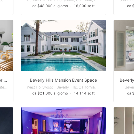
da $48,000 al giorno
∙
16,000 sq ft
da 
Beautiful Modern Home Perfect for Productions
Beverly Hills Mansion Event Space
Central LA - Los Angeles, California, United States
West Hollywood - Beverly Hills, California, United States
Bever
da $21,600 al giorno
∙
14,114 sq ft
da 