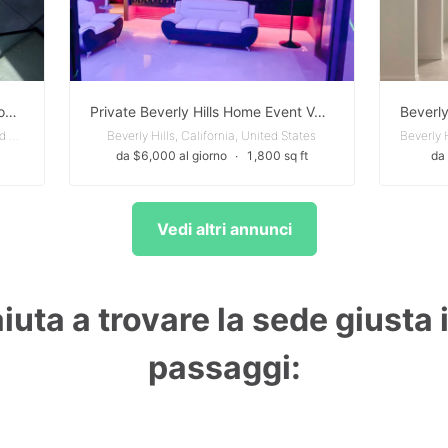
Trendy Melrose Pop-Up Shop / Boutique Space
Private Beverly Hills Home Event Venue
Melrose - Los Angeles, California, United States
Beverly Hills, California, United States
da $6,000 al giorno
∙
1,800 sq ft
da
Vedi altri annunci
aiuta a trovare la sede giusta 
passaggi: