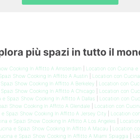
plora più spazi in tutto il mon
how Cooking In Affitto A Amsterdam
|
Location con Cucina e 
pazi Show Cooking In Affitto A Austin
|
Location con Cucina
Spazi Show Cooking In Affitto A Berkeley
|
Location con Cuci
 Spazi Show Cooking In Affitto A Chicago
|
Location con Cuci
 e Spazi Show Cooking In Affitto A Dallas
|
Location con Cuci
azi Show Cooking In Affitto A Glendale
|
Location con Cucina
e Spazi Show Cooking In Affitto A Jersey City
|
Location co
ina e Spazi Show Cooking In Affitto A Los Angeles
|
Locatio
ucina e Spazi Show Cooking In Affitto A Macau
|
Location co
ucina e Spazi Show Cooking In Affitto A Miami Spiaggia
|
Lo