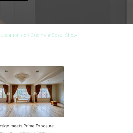
>
Location con Cucina e Spazi Show
High Design meets Prime Exposure on the Sunset Strip
Sunset Strip - West Hollywood, California, United States