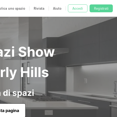
lica uno spazio
Rivista
Aiuto
Accedi
Registrati
azi Show
ly Hills
 di spazi
sta pagina