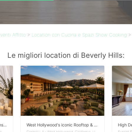
venti Affitto
>
Location con Cucina e Spazi Show Cooking
Le migliori location di Beverly Hills:
Luxury Pop-Up Gallery on the Sunset Strip | Storefront + Immersive Experience
West Hollywood's iconic Rooftop & Indoor Concept
Sunset Strip - West Hollywood, California, United States
Central LA - West Hollywood, California, United States