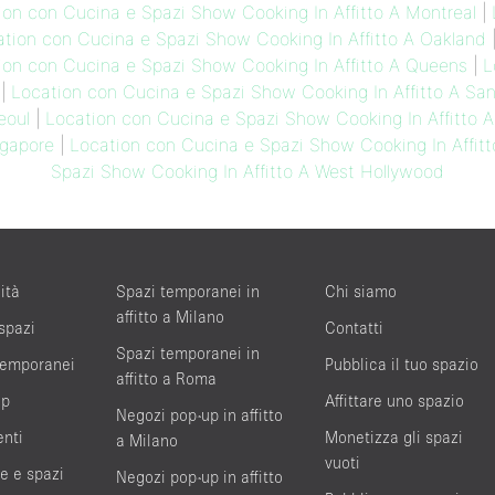
ion con Cucina e Spazi Show Cooking In Affitto A Montreal
|
tion con Cucina e Spazi Show Cooking In Affitto A Oakland
ion con Cucina e Spazi Show Cooking In Affitto A Queens
|
L
|
Location con Cucina e Spazi Show Cooking In Affitto A Sa
eoul
|
Location con Cucina e Spazi Show Cooking In Affitto 
ngapore
|
Location con Cucina e Spazi Show Cooking In Affitt
Spazi Show Cooking In Affitto A West Hollywood
ità
Spazi temporanei in
Chi siamo
affitto a Milano
 spazi
Contatti
Spazi temporanei in
 temporanei
Pubblica il tuo spazio
affitto a Roma
up
Affittare uno spazio
Negozi pop-up in affitto
enti
Monetizza gli spazi
a Milano
vuoti
te e spazi
Negozi pop-up in affitto