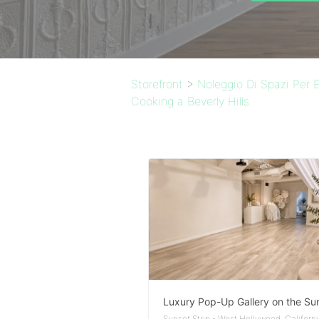
Storefront
>
Noleggio Di Spazi Per E
Cooking a Beverly Hills