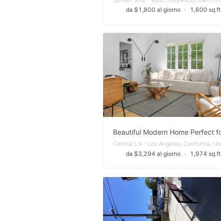
da $1,800 al giorno
∙
1,600 sq ft
da $3,294 al giorno
∙
1,974 sq ft