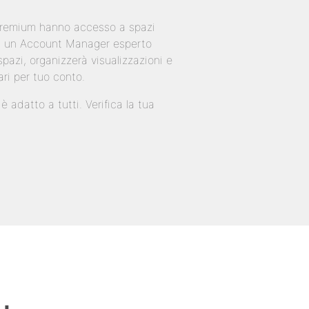
 Premium hanno accesso a spazi
 di un Account Manager esperto
pazi, organizzerà visualizzazioni e
ari per tuo conto.
 adatto a tutti. Verifica la tua