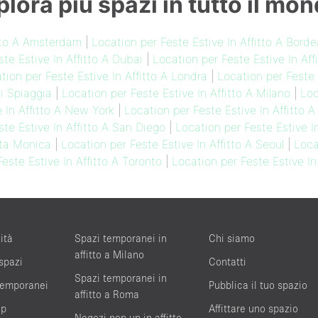
plora più spazi in tutto il mon
itto A Amsterdam
|
Location per Feste Estive In Affitto A Bord
te Estive In Affitto A Dubai
|
Location per Feste Estive In Aff
tion per Feste Estive In Affitto A Londra
|
Location per Feste 
mi Spiaggia
|
Location per Feste Estive In Affitto A Milano
|
Loc
 In Affitto A New York
|
Location per Feste Estive In Affitto 
te Estive In Affitto A San Diego
|
Location per Feste Estive I
nta Monica
|
Location per Feste Estive In Affitto A Seoul
|
Loca
este Estive In Affitto A Toronto
|
Location per Feste Estive I
ità
Spazi temporanei in
Chi siamo
affitto a Milano
 spazi
Contatti
Spazi temporanei in
 temporanei
Pubblica il tuo spazio
affitto a Roma
up
Affittare uno spazio
Negozi pop-up in affitto