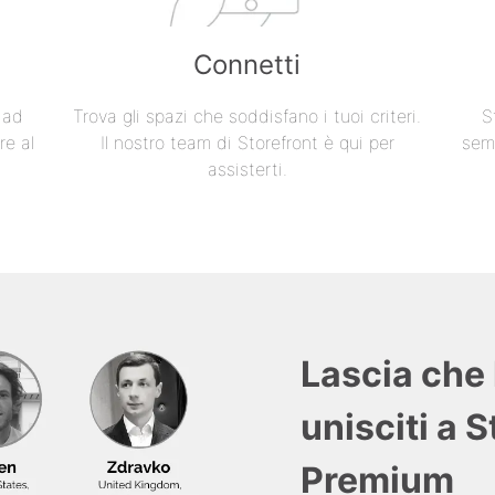
Connetti
e ad
Trova gli spazi che soddisfano i tuoi criteri.
S
re al
Il nostro team di Storefront è qui per
semp
assisterti.
Lascia che 
unisciti a 
Premium