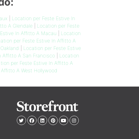
do:
eaux
|
Location per Feste Estive In
itto A Glendale
|
Location per Feste
Estive In Affitto A Macau
|
Location
ation per Feste Estive In Affitto A
A Oakland
|
Location per Feste Estive
n Affitto A San Francisco
|
Location
tion per Feste Estive In Affitto A
n Affitto A West Hollywood