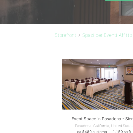
Storefront
>
Spazi per Eventi Affitto
Event Space in Pasadena - Sier
Pasadena, California, United State
da $480 al giorno
∙
1,150 sq ft