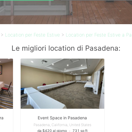
>
Location per Feste Estive
>
Location per Feste Estive a P
Le migliori location di Pasadena:
ra
Event Space in Pasadena
s
Pasadena, California, United States
da $420 al giorno
∙
731 sq ft