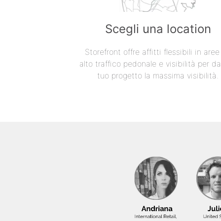
Scegli una location
Storefront offre affitti flessibili in are
alto traffico pedonale e visibilità per da
tuo progetto la massima visibilità.