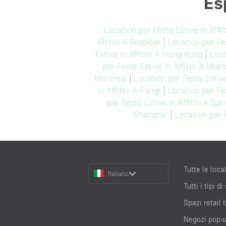
Es
Location per Feste Estive In Aff
Affitto A Brooklyn
|
Location per Fes
Estive In Affitto A Hong Kong
|
Loca
per Feste Estive In Affitto A Mia
Montreal
|
Location per Feste Estive
In Affitto A Parigi
|
Location per Fes
per Feste Estive In Affitto A Sa
Shanghai
|
Location per F
Choose
Tutte le local
Italiano
a
Tutti i tipi di
Language
Spazi retail
Negozi pop-