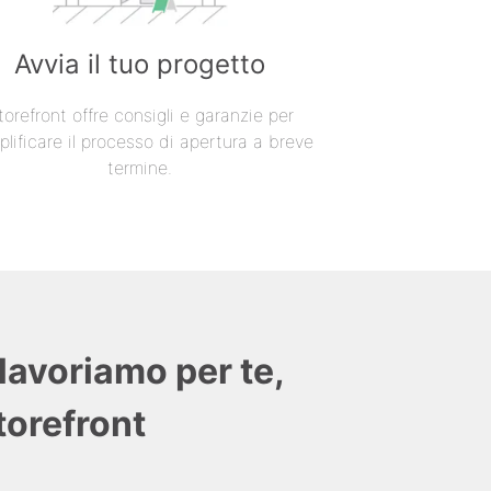
Avvia il tuo progetto
torefront offre consigli e garanzie per
lificare il processo di apertura a breve
termine.
lavoriamo per te,
Storefront