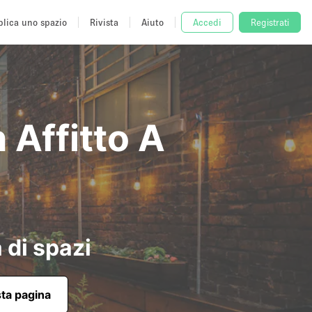
lica uno spazio
Rivista
Aiuto
Accedi
Registrati
 Affitto A
 di spazi
sta pagina