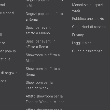
enti
Monetizza gli spazi
a Milano
vuoti
te e spazi
Negozi pop-up in affitto
Pubblica uno spazio
a Roma
Condizioni di servizio
Spazi per eventi in
affitto a Milano
li
Privacy
Spazi per eventi in
nze
Leggi il blog
affitto a Roma
bar pop-up
Guida e assistenza
Showroom in affitto a
afici e
Milano
Showroom in affitto a
 di negozio
Roma
rvizi
Showroom per la
Fashion Week
Affitto showroom per la
Fashion Week di Milano
Affitto showroom per la