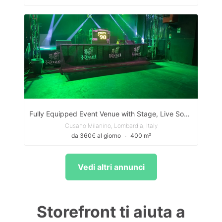
Fully Equipped Event Venue with Stage, Live Sound & Outdoor Area near Milan
Cusano Milanino, Lombardia, Italy
da 360€ al giorno
∙
400 m²
Vedi altri annunci
Storefront ti aiuta a