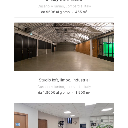
Cusano Milanino, Lombardia, Italy
da 960€ al giorno
∙
455 m²
Studio loft, limbo, industrial
Cusano Milanino, Lombardia, Italy
da 1.800€ al giorno
∙
1.500 m²