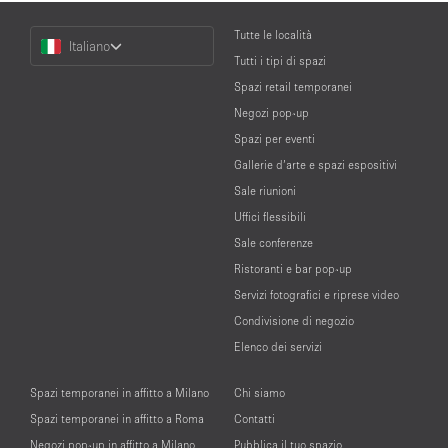
Choose
Tutte le località
Italiano
a
Tutti i tipi di spazi
Language
Spazi retail temporanei
Negozi pop-up
Spazi per eventi
Gallerie d’arte e spazi espositivi
Sale riunioni
Uffici flessibili
Sale conferenze
Ristoranti e bar pop-up
Servizi fotografici e riprese video
Condivisione di negozio
Elenco dei servizi
Spazi temporanei in affitto a Milano
Chi siamo
Spazi temporanei in affitto a Roma
Contatti
Negozi pop-up in affitto a Milano
Pubblica il tuo spazio