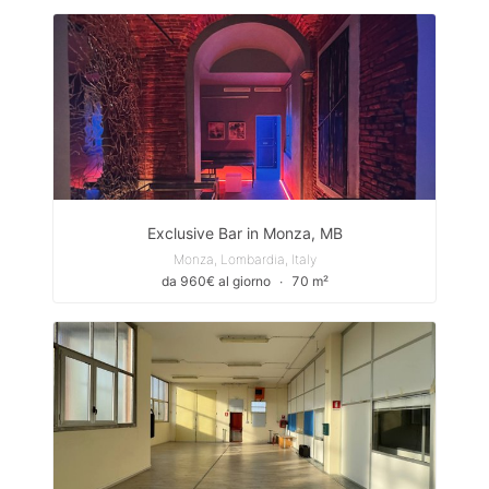
Exclusive Bar in Monza, MB
Monza, Lombardia, Italy
da 960€ al giorno
∙
70 m²