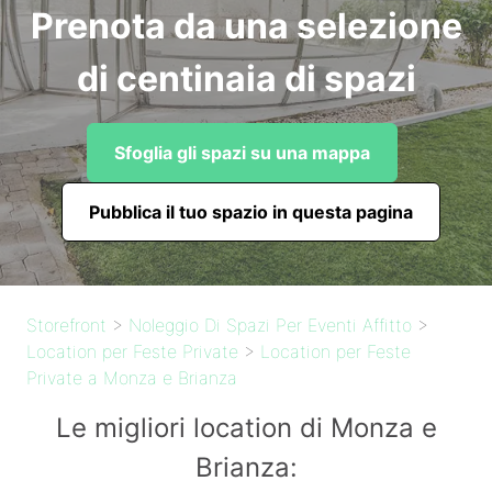
Prenota da una selezione
di centinaia di spazi
Sfoglia gli spazi su una mappa
Pubblica il tuo spazio in questa pagina
Storefront
>
Noleggio Di Spazi Per Eventi Affitto
>
Location per Feste Private
>
Location per Feste
Private a Monza e Brianza
Le migliori location di Monza e
Brianza: