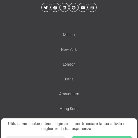
Milano
New York
London
Paris
Amsterdam
Hong Kong
Utilizziamo cookie e tecnologie simili per tracciare la tua attività e
migliorare la tua esperienza.
© PopUp Immo, Inc. All rights reserved.