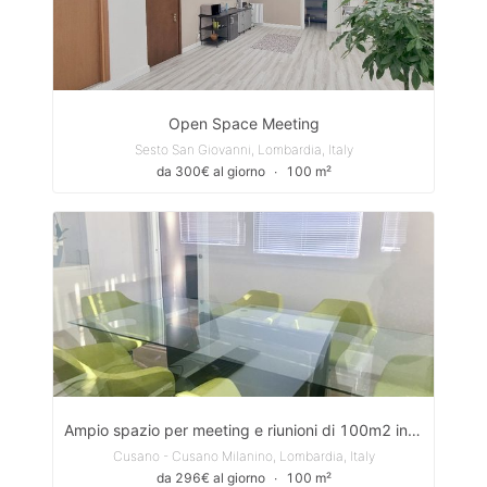
Open Space Meeting
Sesto San Giovanni, Lombardia, Italy
da 300€ al giorno
∙
100 m²
Ampio spazio per meeting e riunioni di 100m2 in affitto in Viale Giacomo Matteotti, Cusano Milanino
Cusano - Cusano Milanino, Lombardia, Italy
da 296€ al giorno
∙
100 m²