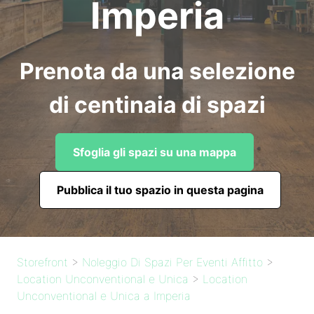
Imperia
Prenota da una selezione
di centinaia di spazi
Sfoglia gli spazi su una mappa
Pubblica il tuo spazio in questa pagina
Storefront
>
Noleggio Di Spazi Per Eventi Affitto
>
Location Unconventional e Unica
>
Location
Unconventional e Unica a Imperia