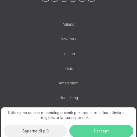
Milano
New York
London
Paris
Amsterdam
Hong Kong
Utilizziamo cookie e tecnologie simili per tracciare la tua attività e
migliorare la tua esperienza.
© PopUp Immo, Inc. All rights reserved.
Saperne di più
I accept
EAA Licence Number: C-075131