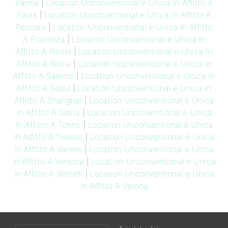
Parma
|
Location Unconventional e Unica In Affitto A
Pavia
|
Location Unconventional e Unica In Affitto A
Pescara
|
Location Unconventional e Unica In Affitto
A Piacenza
|
Location Unconventional e Unica In
Affitto A Rimini
|
Location Unconventional e Unica In
Affitto A Roma
|
Location Unconventional e Unica In
Affitto A Salerno
|
Location Unconventional e Unica In
Affitto A Seoul
|
Location Unconventional e Unica In
Affitto A Shanghai
|
Location Unconventional e Unica
In Affitto A Siena
|
Location Unconventional e Unica
In Affitto A Torino
|
Location Unconventional e Unica
In Affitto A Treviso
|
Location Unconventional e Unica
In Affitto A Varese
|
Location Unconventional e Unica
In Affitto A Venezia
|
Location Unconventional e Unica
In Affitto A Vercelli
|
Location Unconventional e Unica
In Affitto A Verona