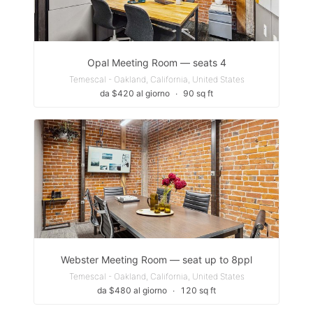
Opal Meeting Room — seats 4
Temescal - Oakland, California, United States
da $420 al giorno
∙
90 sq ft
Webster Meeting Room — seat up to 8ppl
Temescal - Oakland, California, United States
da $480 al giorno
∙
120 sq ft