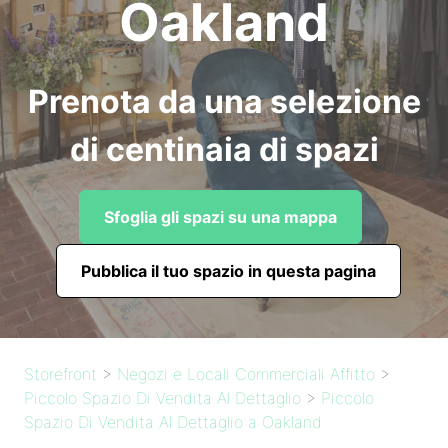
Oakland
Prenota da una selezione
di centinaia di spazi
Sfoglia gli spazi su una mappa
Pubblica il tuo spazio in questa pagina
Storefront
>
Negozi e Locali Commerciali Affitto
>
Piccolo Spazio Di Vendita Al Dettaglio
>
Piccolo
Spazio Di Vendita Al Dettaglio a Oakland