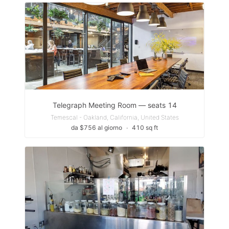
Telegraph Meeting Room — seats 14
Temescal - Oakland, California, United States
da $756 al giorno
∙
410 sq ft