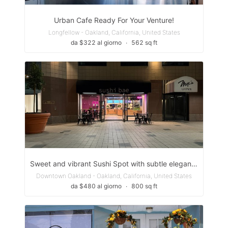
Urban Cafe Ready For Your Venture!
Longfellow - Oakland, California, United States
da $322 al giorno
∙
562 sq ft
Sweet and vibrant Sushi Spot with subtle elegant aesthetics.
Downtown Oakland - Oakland, California, United States
da $480 al giorno
∙
800 sq ft