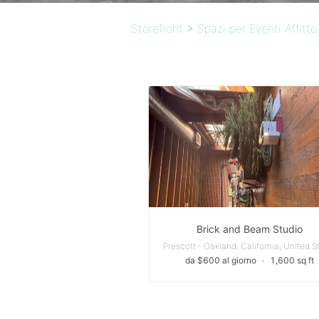
Storefront
>
Spazi per Eventi Affitto
Brick and Beam Studio
da $600 al giorno
∙
1,600 sq ft