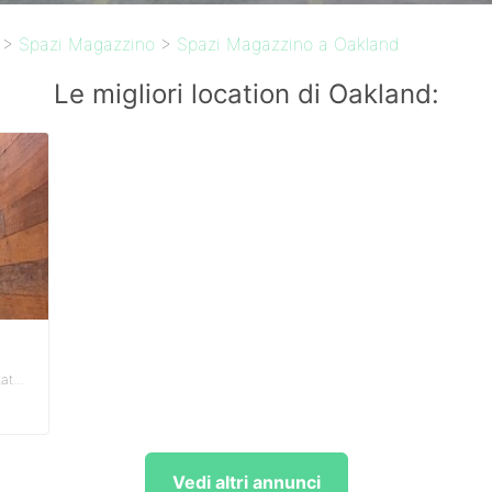
>
Spazi Magazzino
>
Spazi Magazzino a Oakland
Le migliori location di Oakland:
Prescott - Oakland, California, United States
Vedi altri annunci