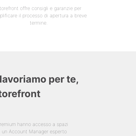
torefront offre consigli e garanzie per
lificare il processo di apertura a breve
termine.
lavoriamo per te,
Storefront
 Premium hanno accesso a spazi
 di un Account Manager esperto