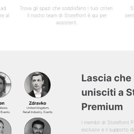
e ad
Trova gli spazi che soddisfano i tuoi criteri.
S
re al
Il nostro team di Storefront è qui per
semp
assisterti.
Lascia che 
unisciti a 
Premium
I membri di Storefront
esclusivi e il supporto