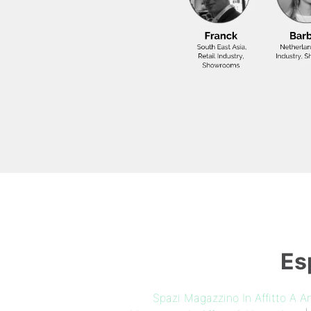
Es
Spazi Magazzino In Affitto A 