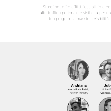
Storefront offre affitti flessibili in are
alto traffico pedonale e visibilità per da
tuo progetto la massima visibilità.