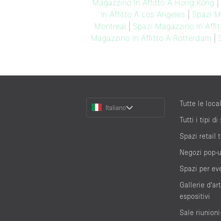
Magazzino In Affitto A Hong Kong
|
In Affitto A Los Angeles
|
Spazi M
Montreal
|
Spazi Magazzino In Affi
Magazzino In Affitto A Rotterdam
|
Choose
Tutte le local
Italiano
a
Tutti i tipi di
Language
Spazi retail
Negozi pop-
Spazi per ev
Gallerie d’ar
espositivi
Sale riunioni