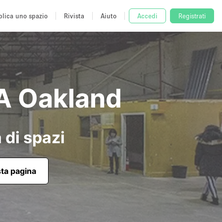
lica uno spazio
Rivista
Aiuto
Accedi
Registrati
 A Oakland
 di spazi
sta pagina