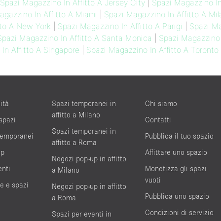
Spazi Magazzino In Affitto A Jersey City
|
Spazi Magazzino In
agazzino In Affitto A Miami
|
Spazi Magazzino In Affitto A Mi
tto A New York
|
Spazi Magazzino In Affitto A Parigi
|
Spazi Ma
Spazi Magazzino In Affitto A Santa Monica
|
Spazi Magazzino I
In Affitto A Singapore
|
Spazi Magazzino In Affitto A Toronto
ità
Spazi temporanei in
Chi siamo
affitto a Milano
 spazi
Contatti
Spazi temporanei in
 temporanei
Pubblica il tuo spazio
affitto a Roma
up
Affittare uno spazio
Negozi pop-up in affitto
enti
Monetizza gli spazi
a Milano
vuoti
te e spazi
Negozi pop-up in affitto
Pubblica uno spazio
a Roma
Condizioni di servizio
Spazi per eventi in