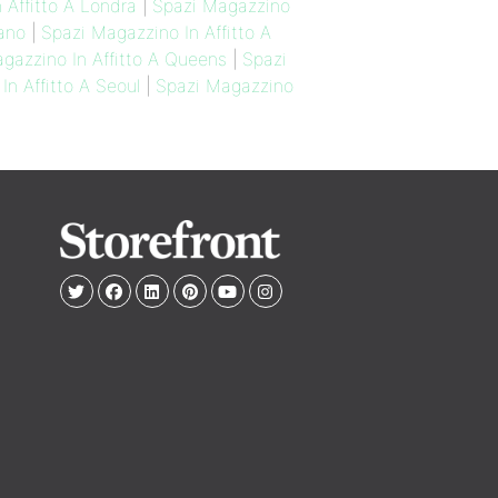
 Affitto A Londra
|
Spazi Magazzino
lano
|
Spazi Magazzino In Affitto A
gazzino In Affitto A Queens
|
Spazi
n Affitto A Seoul
|
Spazi Magazzino