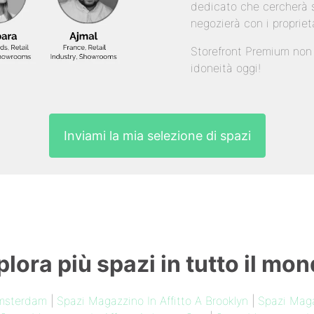
dedicato che cercherà s
negozierà con i propriet
Storefront Premium non è
idoneità oggi!
Inviami la mia selezione di spazi
plora più spazi in tutto il mon
Amsterdam
|
Spazi Magazzino In Affitto A Brooklyn
|
Spazi Maga