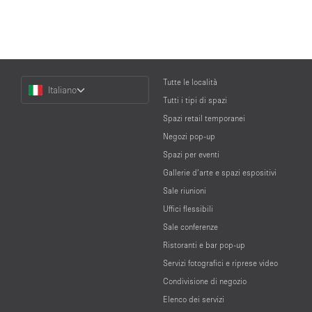
Choose
Tutte le località
Italiano
a
Tutti i tipi di spazi
Language
Spazi retail temporanei
Negozi pop-up
Spazi per eventi
Gallerie d’arte e spazi espositivi
Sale riunioni
Uffici flessibili
Sale conferenze
Ristoranti e bar pop-up
Servizi fotografici e riprese video
Condivisione di negozio
Elenco dei servizi