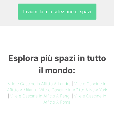
Inviami la mia selezione di spazi
Esplora più spazi in tutto
il mondo:
Ville e Cascine In Affitto A Londra
|
Ville e Cascine In
Affitto A Milano
|
Ville e Cascine In Affitto A New York
|
Ville e Cascine In Affitto A Parigi
|
Ville e Cascine In
Affitto A Roma