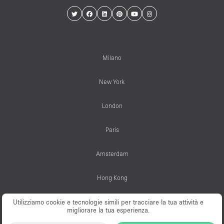
Milano
New York
London
Paris
Amsterdam
Hong Kong
Utilizziamo cookie e tecnologie simili per tracciare la tua attività e
migliorare la tua esperienza.
© PopUp Immo, Inc. All rights reserved.