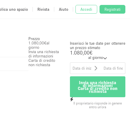
lica uno spazio
Rivista
Aiuto
Accedi
Registrati
Prezzo
1.080,00€
al
Inserisci le tue date per ottenere
giorno
un prezzo stimato
Invia una richiesta
1.080,00€
di informazioni
al giorno
Carta di credito
non richiesta
Invia una richiesta
di informazioni
Carta di credito non
richiesta
Il proprietario risponde in genere
entro un'ora