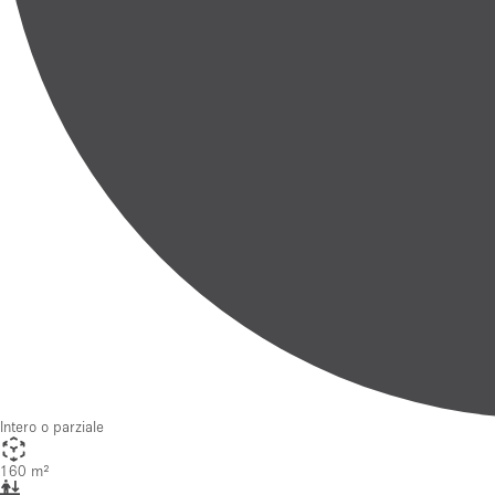
Intero o parziale
160 m²