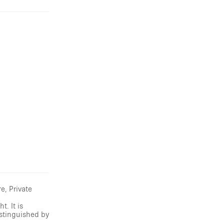
e, Private
t. It is
istinguished by