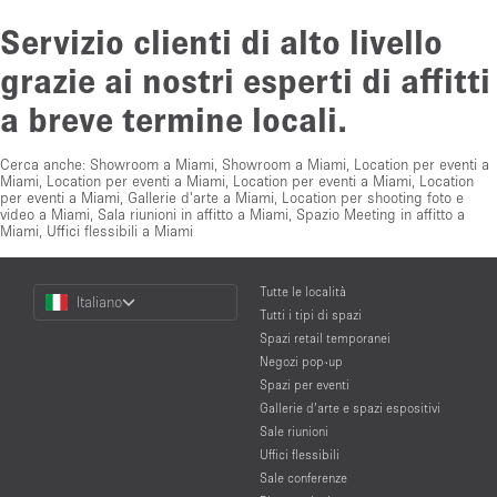
Servizio clienti di alto livello
grazie ai nostri esperti di affitti
a breve termine locali.
Cerca anche:
Showroom a Miami
,
Showroom a Miami
,
Location per eventi a
Miami
,
Location per eventi a Miami
,
Location per eventi a Miami
,
Location
per eventi a Miami
,
Gallerie d'arte a Miami
,
Location per shooting foto e
video a Miami
,
Sala riunioni in affitto a Miami
,
Spazio Meeting in affitto a
Miami
,
Uffici flessibili a Miami
Choose
Tutte le località
Italiano
a
Tutti i tipi di spazi
Language
Spazi retail temporanei
Negozi pop-up
Spazi per eventi
Gallerie d’arte e spazi espositivi
Sale riunioni
Uffici flessibili
Sale conferenze