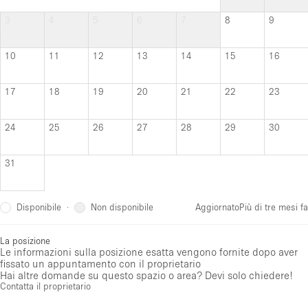
3
4
5
6
7
8
9
10
11
12
13
14
15
16
17
18
19
20
21
22
23
24
25
26
27
28
29
30
31
Disponibile
Non disponibile
·
Aggiornato
Più di tre mesi fa
La posizione
Le informazioni sulla posizione esatta vengono fornite dopo aver
fissato un appuntamento con il proprietario
Hai altre domande su questo spazio o area? Devi solo chiedere!
Contatta il proprietario