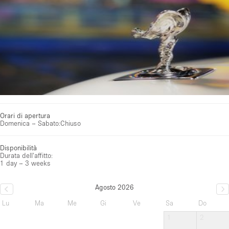
Orari di apertura
Domenica – Sabato
:
Chiuso
Disponibilità
Durata dell'affitto:
1 day – 3 weeks
Agosto 2026
Lu
Ma
Me
Gi
Ve
Sa
Do
1
2