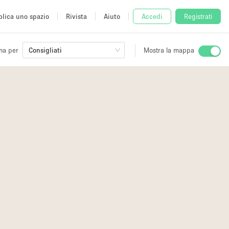
lica uno spazio
Rivista
Aiuto
Accedi
Registrati
na per
Consigliati
Mostra la mappa
io
fè
7
7