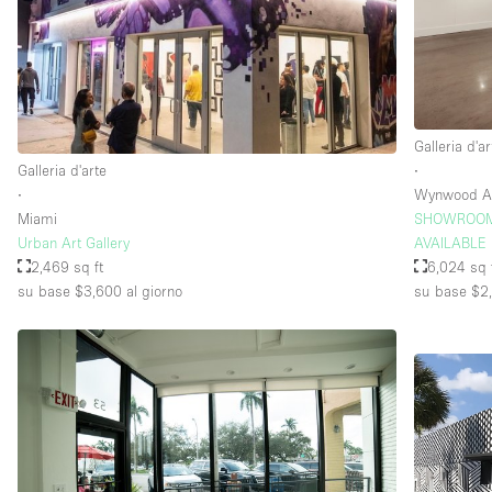
Piano/Accesso
Seminterrato
Piano terra su strada
Galleria d'ar
Terrazza
Galleria d'arte
∙
Altro
∙
Wynwood Art
Miami
SHOWROOM
Urban Art Gallery
AVAILABLE
2,469 sq ft
6,024 sq 
su base $3,600
al giorno
su base $2