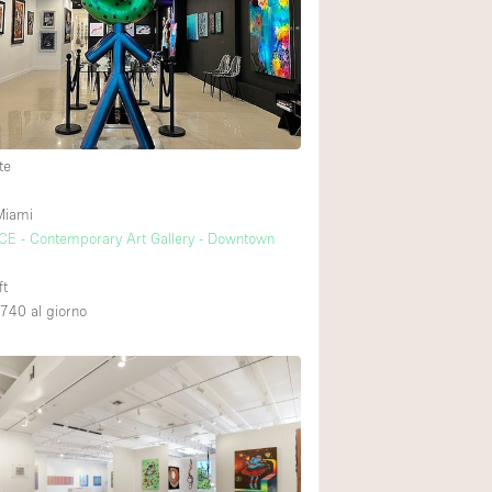
Esposizione di Aut
Illuminazione
Industriale
Licenza per Liquori
te
Luce Diurna
Parcheggio privato
Miami
E - Contemporary Art Gallery - Downtown
Raw
Sistema di sicurez
ft
,740
al giorno
Soundproof
Stile Haussmann
Tetto / Terrazza
Vista incredibile
Whitebox / Minima