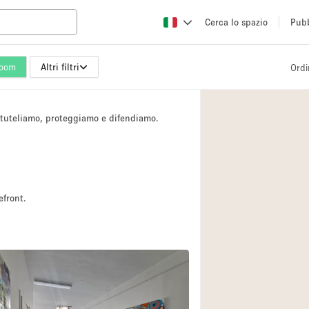
Cerca lo spazio
Pubb
oom
Altri filtri
Ordi
Altro
Atelier / Laborator
i tuteliamo, proteggiamo e difendiamo.
Camion
Fiera/festival
Hall
Magazzino
efront.
Ristorante/bar/caf
Sala riunioni
Spazio creativo
Spazio per Eventi
2