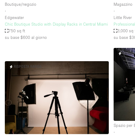
Boutique/negozio
Magazzino
∙
∙
Edgewater
Little River
Chic Boutique Studio with Display Racks in Central Miami
Profession
750 sq ft
3,000 sq 
su base $600
al giorno
su base $3
RISPOS
RISPOSTA RAPIDA
Spazio per 
∙