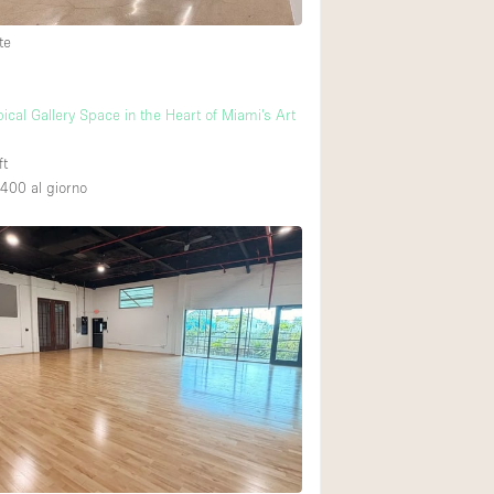
te
ical Gallery Space in the Heart of Miami’s Art
ft
,400
al giorno