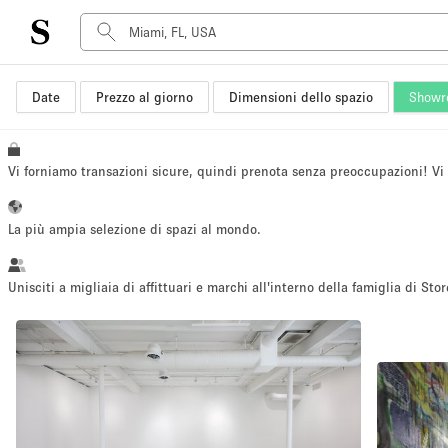
Date
Prezzo al giorno
Dimensioni dello spazio
Showr
Tipo di spazio
Acquista Condividi
Appartamento/loft
Vi forniamo transazioni sicure, quindi prenota senza preoccupazioni! V
Boutique/negozio
Container
La più ampia selezione di spazi al mondo.
Galleria d'arte
Imbarcazione
Unisciti a migliaia di affittuari e marchi all'interno della famiglia di Stor
Negozio in centro commerciale
Sala conferenze
Salone
Spazio hall