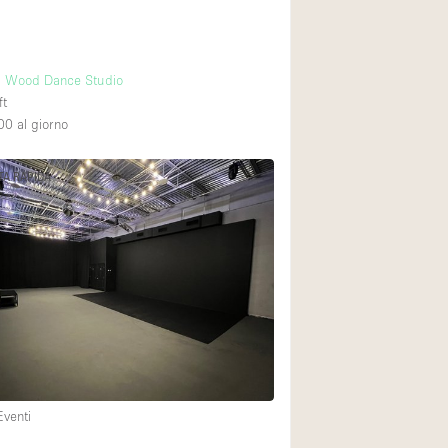
al Wood Dance Studio
ft
00
al giorno
TA RAPIDA
Eventi