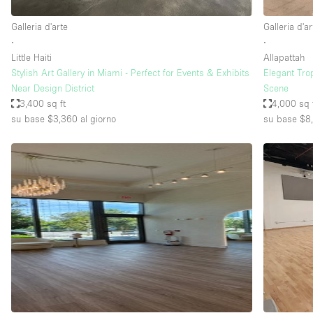
Galleria d'arte
Galleria d'ar
∙
∙
Little Haiti
Allapattah
Stylish Art Gallery in Miami - Perfect for Events & Exhibits
Elegant Trop
Near Design District
Scene
3,400 sq ft
4,000 sq 
su base $3,360
al giorno
su base $8