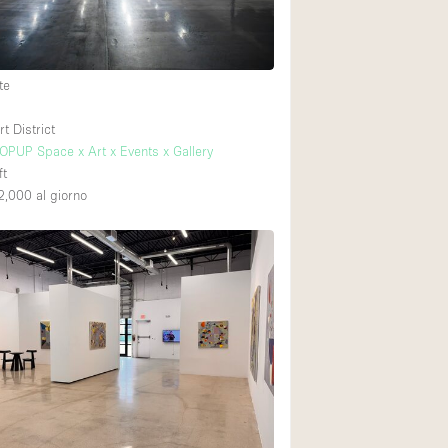
te
 District
PUP Space x Art x Events x Gallery
ft
2,000
al giorno