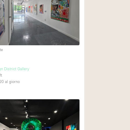
Spazio unico
Stand / Chiosco / 
Terrazzo
Villa / Casa
te
Ampia Porta d'Ingr
Aria condizionata
 District Gallery
Ascensore
ft
20
al giorno
Attrezzature da uff
2
Bagno
Bar
Camerini di prova
Cucina