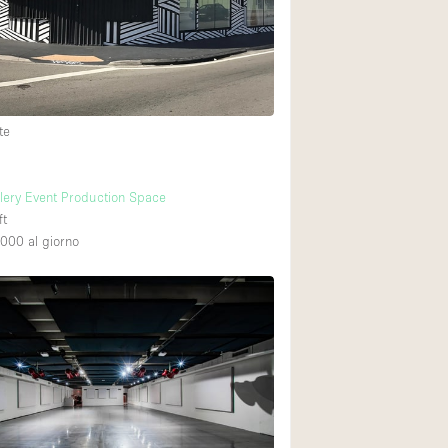
te
llery Event Production Space
ft
,000
al giorno