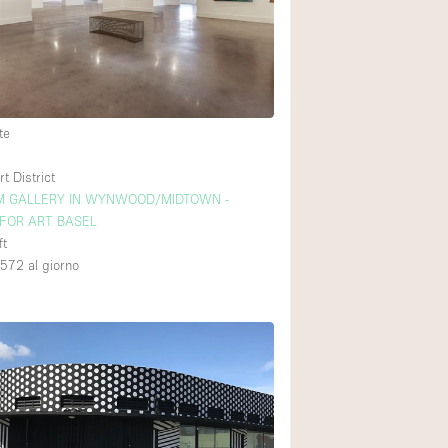
Piano terra su cort
Centro commercial
te
Di sopra
 District
 GALLERY IN WYNWOOD/MIDTOWN -
 FOR ART BASEL
ft
,572
al giorno