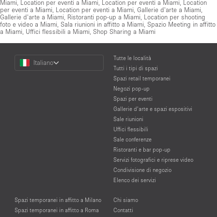
Miami
,
Location per eventi a Miami
,
Location per eventi a Miami
,
Location
per eventi a Miami
,
Location per eventi a Miami
,
Gallerie d'arte a Miami
,
Gallerie d'arte a Miami
,
Ristoranti pop-up a Miami
,
Location per shooting
foto e video a Miami
,
Sala riunioni in affitto a Miami
,
Spazio Meeting in affitto
a Miami
,
Uffici flessibili a Miami
,
Shop Sharing a Miami
Choose
Tutte le località
Italiano
a
Tutti i tipi di spazi
Language
Spazi retail temporanei
Negozi pop-up
Spazi per eventi
Gallerie d’arte e spazi espositivi
Sale riunioni
Uffici flessibili
Sale conferenze
Ristoranti e bar pop-up
Servizi fotografici e riprese video
Condivisione di negozio
Elenco dei servizi
Spazi temporanei in affitto a Milano
Chi siamo
Spazi temporanei in affitto a Roma
Contatti