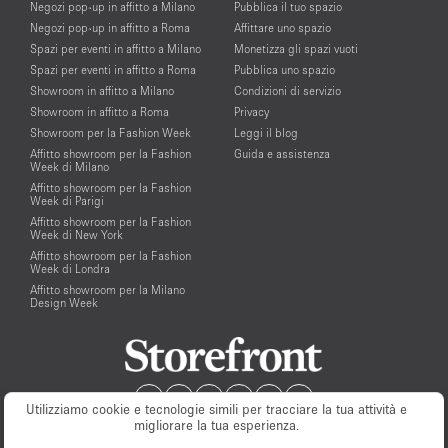
Negozi pop-up in affitto a Milano
Pubblica il tuo spazio
Negozi pop-up in affitto a Roma
Affittare uno spazio
Spazi per eventi in affitto a Milano
Monetizza gli spazi vuoti
Spazi per eventi in affitto a Roma
Pubblica uno spazio
Showroom in affitto a Milano
Condizioni di servizio
Showroom in affitto a Roma
Privacy
Showroom per la Fashion Week
Leggi il blog
Affitto showroom per la Fashion
Guida e assistenza
Week di Milano
Affitto showroom per la Fashion
Week di Parigi
Affitto showroom per la Fashion
Week di New York
Affitto showroom per la Fashion
Week di Londra
Affitto showroom per la Milano
Design Week
Utilizziamo cookie e tecnologie simili per tracciare la tua attività e
migliorare la tua esperienza.