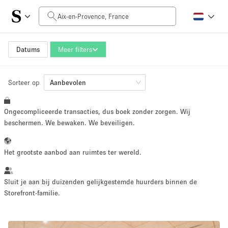
Prijs per dag
0€
5.000€+
Datums
Meer filters
Sorteer op
Grootte ruimte
Aanbevolen
Ongecompliceerde transacties, dus boek zonder zorgen. Wij
10 m²
500+ m²
beschermen. We bewaken. We beveiligen.
~ 13 mensen
~ 650 mensen
Het grootste aanbod aan ruimtes ter wereld.
Projecttype
Sluit je aan bij duizenden gelijkgestemde huurders binnen de
Storefront-familie.
Retail
Showroom
Evenement
Kunst
Eten