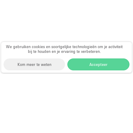
Haussmann-stijl
Industrieel
Internet
Kantoorbenodigdheden
Keuken
We gebruiken cookies en soortgelijke technologieën om je activiteit
bij te houden en je ervaring te verbeteren.
Kledingrek
Kom meer te weten
Accepteer
Leefruimte
Lift
Meerdere kamers
Storefront
>
Huur een pop-up winkel
>
Pop-up Winkel
in Aix-en-Provence
Meubilair
Pop-up Winkel te Huur in Aix-en-
Paskamers
Provence
Privé-parkeerplaats
RAW