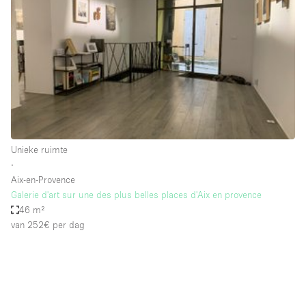
Creatieve ruimte
Dak
Evenementruimte
Foto / Filmstudio
Galerie
Hal
Unieke ruimte
Herenhuis / Huis
∙
Aix-en-Provence
Kantoorruimte
Galerie d'art sur une des plus belles places d'Aix en provence
Kraampje / Kiosk / Stalletje
46 m²
van 252€
per dag
Kraampje / Marktkraam
Magazijn
Markt / Festival
Ontvangsthal