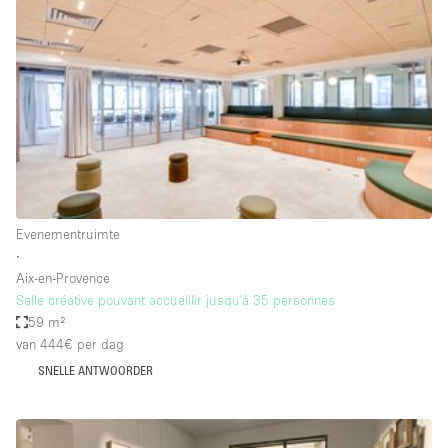
Een
Winkel
Conferentie
Vergadering
Kantoor
fotoshoot
delen
maken
Type ruimte
Evenementruimte
Advertentieruimte
∙
Appartement / Loft
Aix-en-Provence
Salle créative pouvant accueillir jusqu'à 35 personnes
Atelier / Werkplaats
59 m²
Boetiek / Winkel
van 444€
per dag
SNELLE ANTWOORDER
Boot
Conferentieruimte
Container