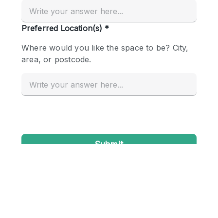
Creatieve ruimte
Dak
Evenementruimte
Foto / Filmstudio
Galerie
Hal
Herenhuis / Huis
Kantoorruimte
Kraampje / Kiosk / Stalletje
Kraampje / Marktkraam
Magazijn
Markt / Festival
Ontvangsthal