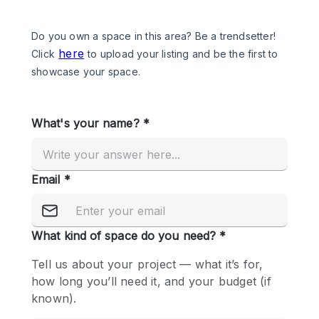
Een
Winkel
Conferentie
Vergadering
Kantoor
fotoshoot
delen
maken
Type ruimte
Advertentieruimte
Appartement / Loft
Atelier / Werkplaats
Boetiek / Winkel
Boot
Conferentieruimte
Container