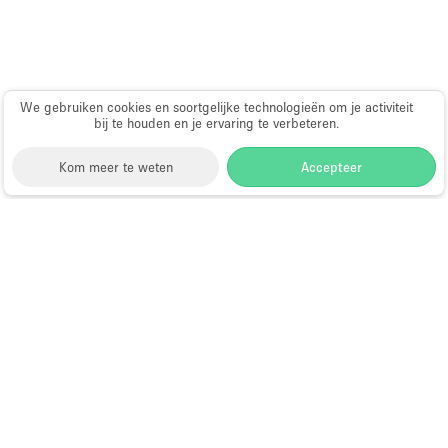
Haussmann-stijl
Industrieel
Internet
We gebruiken cookies en soortgelijke technologieën om je activiteit
Kantoorbenodigdheden
bij te houden en je ervaring te verbeteren.
Keuken
Kom meer te weten
Accepteer
Kledingrek
Leefruimte
Storefront
>
Huur een kunstgalerie
>
Kunstgalerijen
Lift
en Tentoonstellingslocaties in Albuquerque
Meerdere kamers
Kunstgalerie te Huur in
Meubilair
Albuquerque
Paskamers
Privé-parkeerplaats
Choose
Ruimte zoeken
RAW
Nederlands
a
Directory van dienstverleners