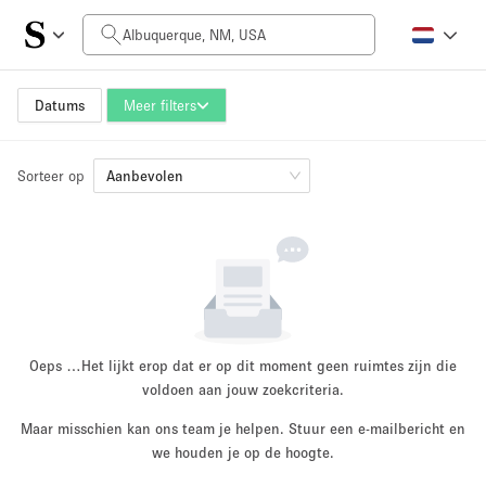
Prijs per dag
$0
$5,000+
Datums
Meer filters
Sorteer op
Grootte ruimte
Aanbevolen
100 sq ft
5000+ sq ft
~ 13 mensen
~ 650 mensen
Projecttype
Oeps …
Het lijkt erop dat er op dit moment geen ruimtes zijn die
voldoen aan jouw zoekcriteria.
Maar misschien kan ons team je helpen. Stuur een e-mailbericht en
Retail
Showroom
we houden je op de hoogte.
Evenement
Kunst
Eten