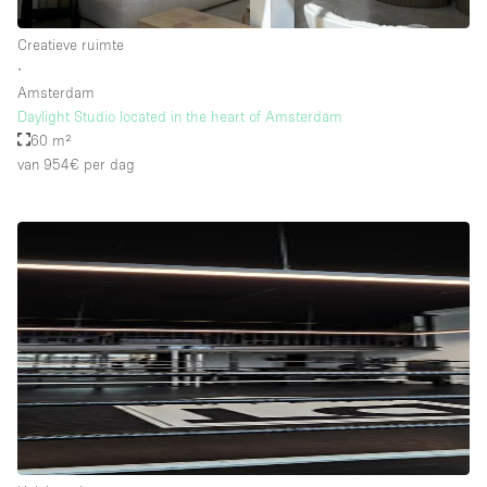
Creatieve ruimte
∙
Amsterdam
Daylight Studio located in the heart of Amsterdam
60 m²
van 954€
per dag