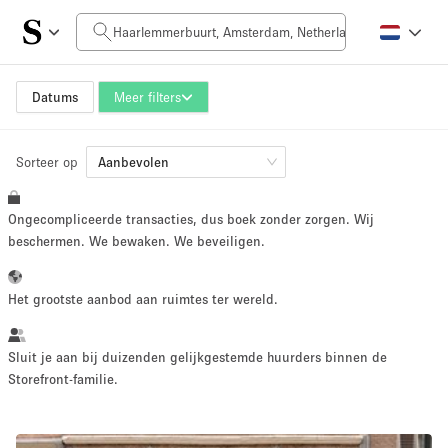
Prijs per dag
0€
5.000€+
Datums
Meer filters
Sorteer op
Grootte ruimte
Aanbevolen
Ongecompliceerde transacties, dus boek zonder zorgen. Wij
10 m²
500+ m²
beschermen. We bewaken. We beveiligen.
~ 13 mensen
~ 650 mensen
Het grootste aanbod aan ruimtes ter wereld.
Projecttype
Sluit je aan bij duizenden gelijkgestemde huurders binnen de
Storefront-familie.
Retail
Showroom
Evenement
Kunst
Eten