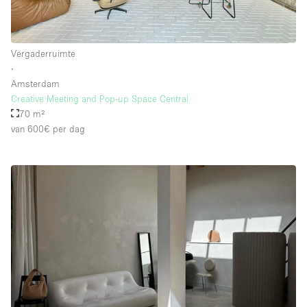
Whitebox / Minimaal
Vergaderruimte
Verdieping/Toegang:
∙
Amsterdam
Souterrain
Creative Meeting and Pop-up Space Central
70 m²
Begane grond tuin
van 600€
per dag
Begane grond straatkant
Winkelcentrum
Terras
Boven
Overig