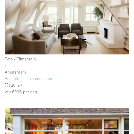
Creatieve ruimte
Dak
Evenementruimte
Foto / Filmstudio
Galerie
Foto / Filmstudio
Hal
∙
Herenhuis / Huis
Amsterdam
Beautiful classic canal house
Kantoorruimte
120 m²
Kraampje / Kiosk / Stalletje
van 600€
per dag
Kraampje / Marktkraam
Magazijn
Markt / Festival
Ontvangsthal