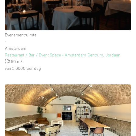
Schitterend uitzicht
Smoking Area
Soundproof
Evenementruimte
Straatniveau
∙
Terrace
Amsterdam
Restaurant / Bar / Event Space - Amsterdam Centrum, Jordaan
Toegankelijk voor mensen met handicap
150 m²
Toiletten
van 3.600€
per dag
Toonbanken
Tuin
Verlichting
Verwarming
Voorraadkamer
Water Access