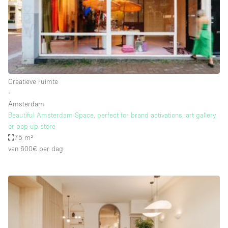
Overige
Restaurant / Bar / Café
Salon
Unieke ruimte
Creatieve ruimte
Vergaderruimte
∙
Vrachtwagen
Amsterdam
Beautiful Amsterdam Space, perfect for brand activations, art gallery
Winkel delen
or pop-up store
75 m²
Winkelruimte in winkelcentrum
van 600€
per dag
Kenmerken ruimte
Airconditioning
Animals Friendly