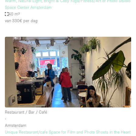
Warm, Natural Light, Bright & Cosy Yoga/Fitness/Art or Photo Studio
Space Center Amsterdam
40 m²
van 330€
per dag
Restaurant / Bar / Café
∙
Amsterdam
Unique Restaurant/cafe Space for Film and Photo Shoots in the Heart