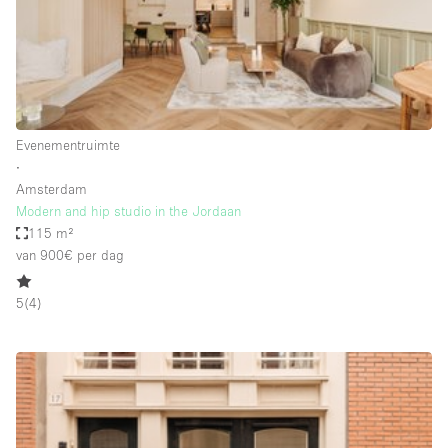
Audio- en videoapparatuur
Auto display
Badkamer
Bar
Evenementruimte
Begane grond
∙
Beveiligingssysteem
Amsterdam
Modern and hip studio in the Jordaan
Concierge
115 m²
Daglicht
van 900€
per dag
Dakterras
5
(
4
)
Drankvergunning
Elektriciteit
Etalage
Grote entree