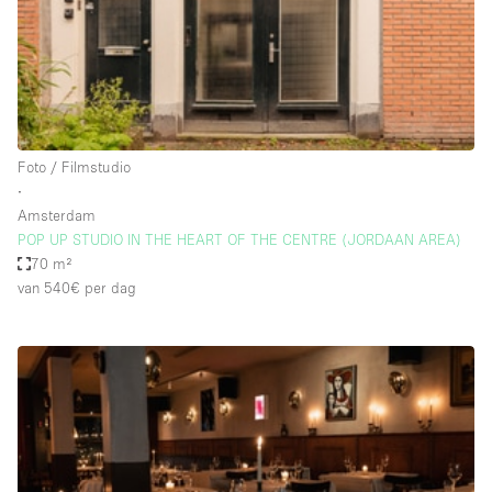
Haussmann-stijl
Industrieel
Internet
Kantoorbenodigdheden
Keuken
Foto / Filmstudio
∙
Kledingrek
Amsterdam
POP UP STUDIO IN THE HEART OF THE CENTRE (JORDAAN AREA)
Leefruimte
70 m²
Lift
van 540€
per dag
Meerdere kamers
Meubilair
Paskamers
Privé-parkeerplaats
RAW