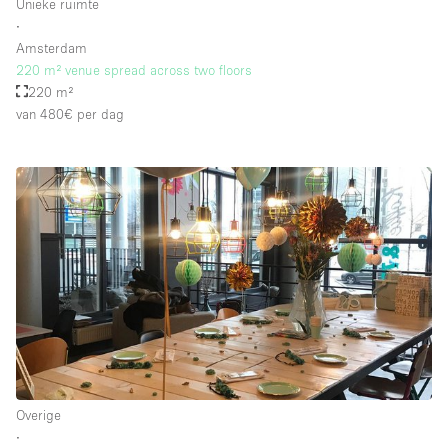
Unieke ruimte
∙
Amsterdam
220 m² venue spread across two floors
220 m²
van 480€
per dag
Overige
∙