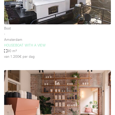
Boot
∙
Amsterdam
HOUSEBOAT WITH A VIEW
90 m²
van 1.200€
per dag