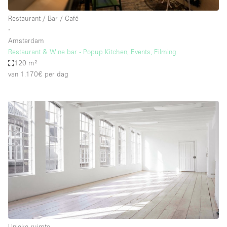
Restaurant / Bar / Café
∙
Amsterdam
Restaurant & Wine bar - Popup Kitchen, Events, Filming
120 m²
van 1.170€
per dag
Unieke ruimte