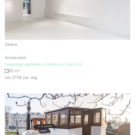
Galerie
∙
Amsterdam
Geweldige gedeelde white-box in Oud-Zuid
45 m²
van 270€
per dag