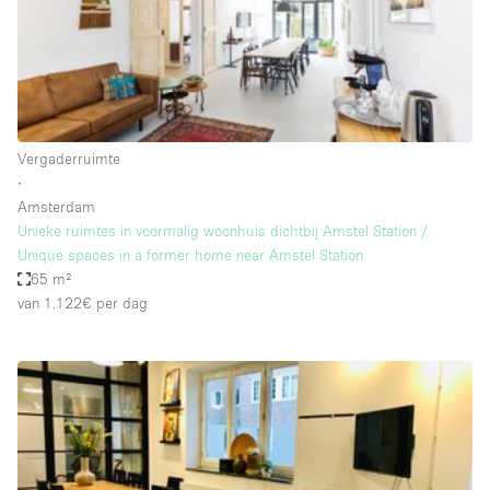
Audio- en videoapparatuur
Auto display
Badkamer
Bar
Vergaderruimte
Begane grond
∙
Beveiligingssysteem
Amsterdam
Unieke ruimtes in voormalig woonhuis dichtbij Amstel Station /
Concierge
Unique spaces in a former home near Amstel Station
Daglicht
65 m²
van 1.122€
per dag
Dakterras
Drankvergunning
Elektriciteit
Etalage
Grote entree