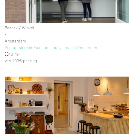
Schitterend uitzicht
Smoking Area
Soundproof
Boetiek / Winkel
∙
Straatniveau
Amsterdam
Terrace
Pop-up store in Zuid - in a busy area of Amsterdam
40 m²
Toegankelijk voor mensen met handicap
van 100€
per dag
Toiletten
Toonbanken
Tuin
Verlichting
Verwarming
Voorraadkamer
Water Access