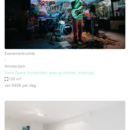
Evenementruimte
∙
Amsterdam
Event Space Amsterdam, pop-up kitchen, meetings.
100 m²
van 840€
per dag