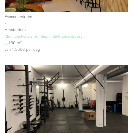
Whitebox / Minimaal
Evenementruimte
∙
Verdieping/Toegang:
Amsterdam
Multifunctionele ruimtes in de Rivierenbuurt
Souterrain
160 m²
van 1.350€
per dag
Begane grond tuin
Begane grond straatkant
Winkelcentrum
Terras
Boven
Overig