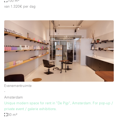
100 m²
van 1.320€
per dag
Evenementruimte
∙
Amsterdam
Unique modern space for rent in "De Pijp", Amsterdam. For pop-up /
private event / galerie exhibitions.
60 m²