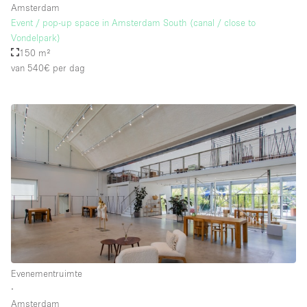
Amsterdam
Event / pop-up space in Amsterdam South (canal / close to
Vondelpark)
150 m²
van 540€
per dag
Evenementruimte
∙
Amsterdam