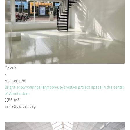
Een
Winkel
Conferentie
Vergadering
Kantoor
fotoshoot
delen
maken
Type ruimte
Galerie
Advertentieruimte
∙
Appartement / Loft
Amsterdam
Bright showroom/gallery/pop-up/creative project space in the center
Atelier / Werkplaats
of Amsterdam
Boetiek / Winkel
55 m²
van 720€
per dag
Boot
Conferentieruimte
Container