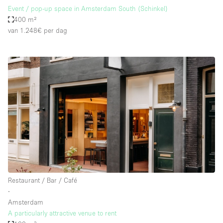
Event / pop-up space in Amsterdam South (Schinkel)
400 m²
van 1.248€
per dag
Restaurant / Bar / Café
∙
Amsterdam
A particularly attractive venue to rent