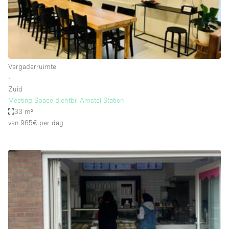
Haussmann-stijl
Industrieel
Internet
Kantoorbenodigdheden
Vergaderruimte
Keuken
∙
Zuid
Kledingrek
Meeting Space dichtbij Amstel Station
33 m²
Leefruimte
van 965€
per dag
Lift
Meerdere kamers
Meubilair
Paskamers
Privé-parkeerplaats
RAW