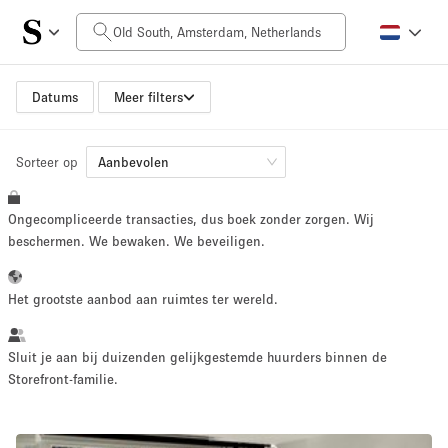
Prijs per dag
0€
5.000€+
Datums
Meer filters
Sorteer op
Grootte ruimte
Aanbevolen
Ongecompliceerde transacties, dus boek zonder zorgen. Wij
10 m²
500+ m²
beschermen. We bewaken. We beveiligen.
~ 13 mensen
~ 650 mensen
Het grootste aanbod aan ruimtes ter wereld.
Projecttype
Sluit je aan bij duizenden gelijkgestemde huurders binnen de
Storefront-familie.
Retail
Showroom
Evenement
Kunst
Eten