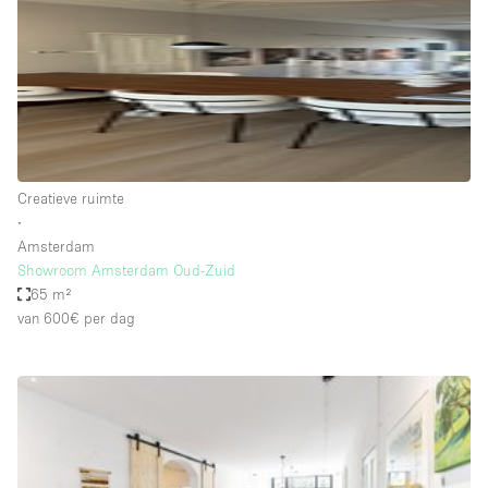
Overige
Restaurant / Bar / Café
Salon
Unieke ruimte
Vergaderruimte
Creatieve ruimte
Vrachtwagen
∙
Amsterdam
Winkel delen
Showroom Amsterdam Oud-Zuid
65 m²
Winkelruimte in winkelcentrum
van 600€
per dag
Kenmerken ruimte
Airconditioning
Animals Friendly