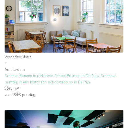
Vergaderruimte
∙
Amsterdam
Creative Spaces in a Historic School Building in De Pijp/ Creatieve
ruimtes in een historisch schoolgebouw in De Pijp
45 m²
van 684€
per dag