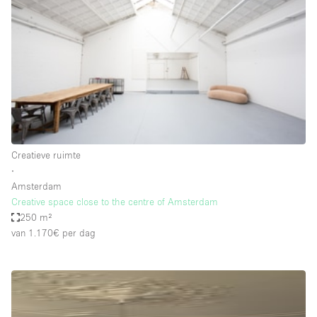
Creatieve ruimte
Dak
Evenementruimte
Foto / Filmstudio
Galerie
Hal
Creatieve ruimte
Herenhuis / Huis
∙
Amsterdam
Kantoorruimte
Creative space close to the centre of Amsterdam
Kraampje / Kiosk / Stalletje
250 m²
van 1.170€
per dag
Kraampje / Marktkraam
Magazijn
Markt / Festival
Ontvangsthal