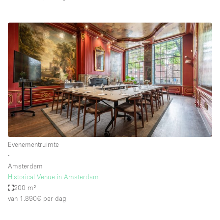
Evenementruimte
∙
Amsterdam
Historical Venue in Amsterdam
200 m²
van 1.890€
per dag