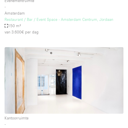
Evenementruimte
∙
Amsterdam
Restaurant / Bar / Event Space - Amsterdam Centrum, Jordaan
150 m²
van 3.600€
per dag
Kantoorruimte
∙