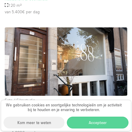
120 m²
van 5.400€
per dag
Foto / Filmstudio
We gebruiken cookies en soortgelijke technologieën om je activiteit
∙
bij te houden en je ervaring te verbeteren.
Amsterdam
Studio in Amsterdam
Kom meer te weten
Accepteer
60 m²