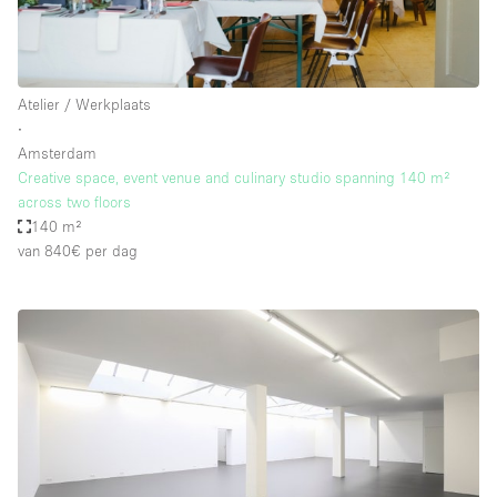
Atelier / Werkplaats
∙
Amsterdam
Creative space, event venue and culinary studio spanning 140 m²
across two floors
140 m²
van 840€
per dag