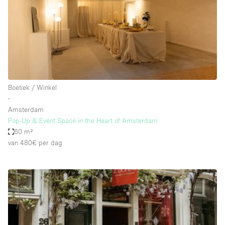
Haussmann-stijl
Industrieel
Internet
Kantoorbenodigdheden
Keuken
Boetiek / Winkel
Kledingrek
∙
Amsterdam
Leefruimte
Pop-Up & Event Space in the Heart of Amsterdam
Lift
60 m²
van 480€
per dag
Meerdere kamers
Meubilair
Paskamers
Privé-parkeerplaats
RAW