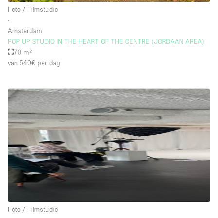
Foto / Filmstudio
∙
Amsterdam
POP UP STUDIO IN THE HEART OF THE CENTRE (JORDAAN AREA)
70 m²
van 540€
per dag
Foto / Filmstudio