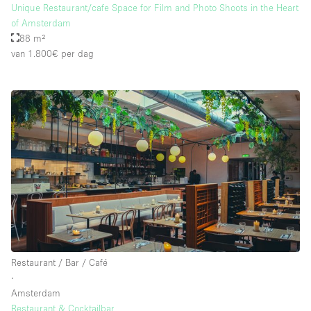
Unique Restaurant/cafe Space for Film and Photo Shoots in the Heart
of Amsterdam
88 m²
van 1.800€
per dag
Restaurant / Bar / Café
∙
Amsterdam
Restaurant & Cocktailbar