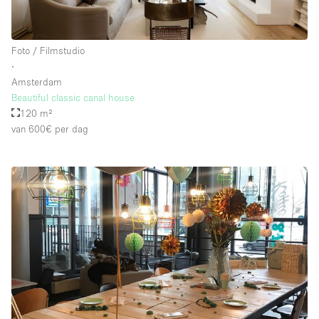
Foto / Filmstudio
∙
Amsterdam
Beautiful classic canal house
120 m²
van 600€
per dag