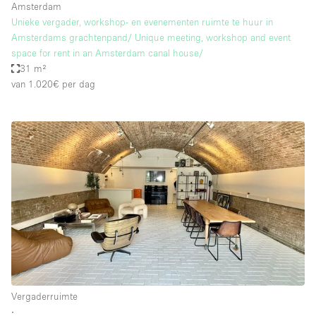
Amsterdam
Unieke vergader, workshop- en evenementen ruimte te huur in
Amsterdams grachtenpand/ Unique meeting, workshop and event
space for rent in an Amsterdam canal house/
31 m²
van 1.020€
per dag
Vergaderruimte
∙