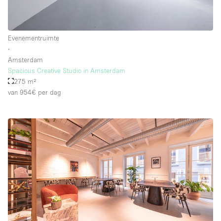
Evenementruimte
∙
Amsterdam
Spacious Creative Studio in Amsterdam
275 m²
van 954€
per dag