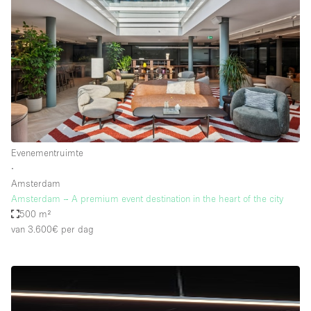
Evenementruimte
∙
Amsterdam
Amsterdam – A premium event destination in the heart of the city
500 m²
van 3.600€
per dag