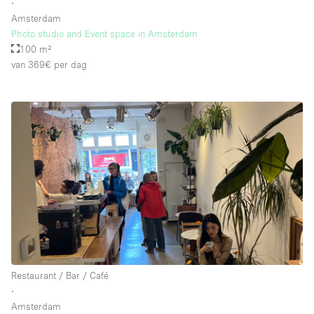
∙
Amsterdam
Photo studio and Event space in Amsterdam
100 m²
van 369€
per dag
Restaurant / Bar / Café
∙
Amsterdam