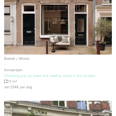
Overige
Restaurant / Bar / Café
Salon
Unieke ruimte
Vergaderruimte
Vrachtwagen
Boetiek / Winkel
Winkel delen
∙
Amsterdam
Winkelruimte in winkelcentrum
Charming pop-up, event and meeting space in the Jordaan
10 m²
van 534€
per dag
Kenmerken ruimte
Airconditioning
Animals Friendly