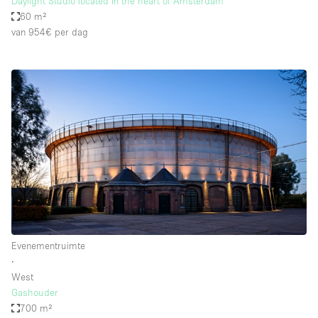
Daylight Studio located in the heart of Amsterdam
60 m²
van 954€
per dag
Evenementruimte
∙
West
Gashouder
700 m²