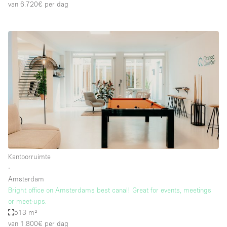
van 6.720€
per dag
Kantoorruimte
∙
Amsterdam
Bright office on Amsterdams best canal! Great for events, meetings
or meet-ups.
513 m²
van 1.800€
per dag