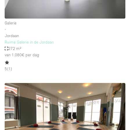
Galerie
∙
Jordaan
Ruime Galerie in de Jordaan
272 m²
van 1.080€
per dag
5
(
1
)