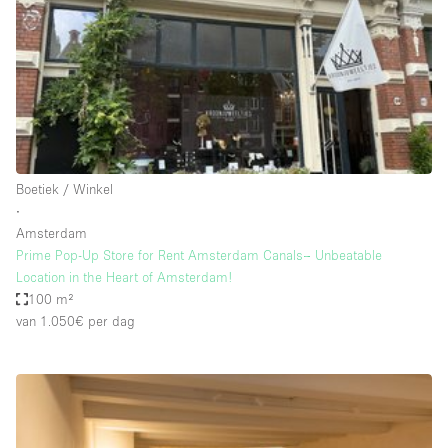
Audio- en videoapparatuur
Auto display
Badkamer
Bar
Begane grond
Beveiligingssysteem
Boetiek / Winkel
∙
Concierge
Amsterdam
Daglicht
Prime Pop-Up Store for Rent Amsterdam Canals– Unbeatable
Location in the Heart of Amsterdam!
Dakterras
100 m²
van 1.050€
per dag
Drankvergunning
Elektriciteit
Etalage
Grote entree