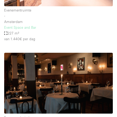
Evenementruimte
∙
Amsterdam
Event Space and Bar
227 m²
van 1.440€
per dag