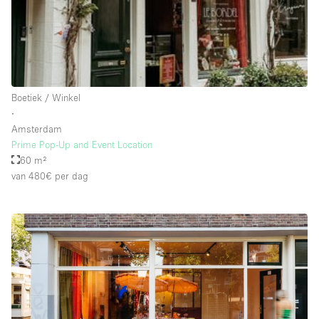
Schitterend uitzicht
Smoking Area
Soundproof
Straatniveau
Boetiek / Winkel
Terrace
∙
Amsterdam
Toegankelijk voor mensen met handicap
Prime Pop-Up and Event Location
Toiletten
60 m²
van 480€
per dag
Toonbanken
Tuin
Verlichting
Verwarming
Voorraadkamer
Water Access