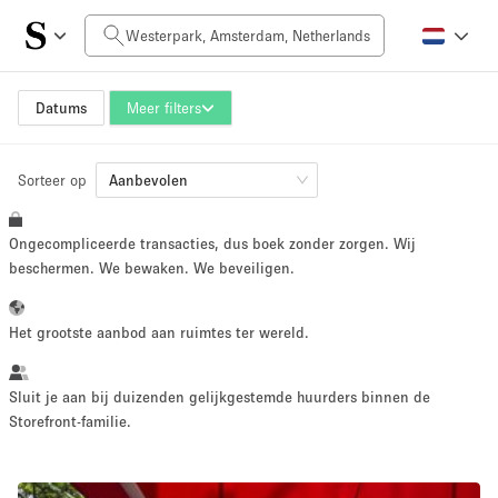
Prijs per dag
0€
5.000€+
Datums
Meer filters
Sorteer op
Grootte ruimte
Aanbevolen
Ongecompliceerde transacties, dus boek zonder zorgen. Wij
10 m²
500+ m²
beschermen. We bewaken. We beveiligen.
~ 13 mensen
~ 650 mensen
Het grootste aanbod aan ruimtes ter wereld.
Projecttype
Sluit je aan bij duizenden gelijkgestemde huurders binnen de
Storefront-familie.
Retail
Showroom
Evenement
Kunst
Eten