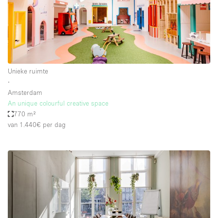
Unieke ruimte
∙
Amsterdam
An unique colourful creative space
770 m²
van 1.440€
per dag