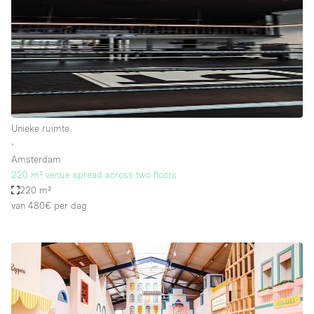
Unieke ruimte
∙
Amsterdam
220 m² venue spread across two floors
220 m²
van 480€
per dag