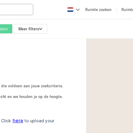
Ruimte zoeken
Ruimt
maken
Meer filters
Appartement / Loft
Boetiek / Winkel
Conferentieruimte
Creatieve ruimte
Evenementruimte
Galerie
 die voldoen aan jouw zoekcriteria.
Herenhuis / Huis
icht en we houden je op de hoogte.
Kraampje / Kiosk / 
Magazijn
Ontvangsthal