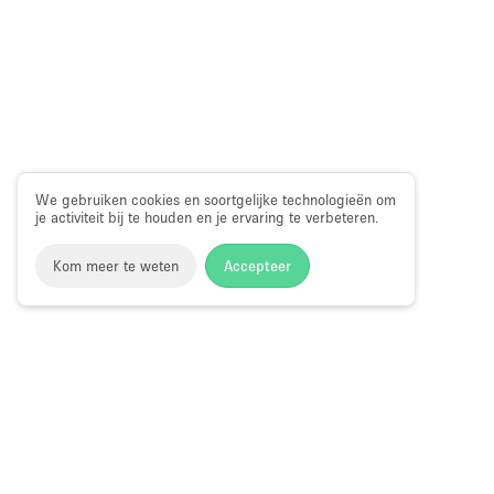
We gebruiken cookies en soortgelijke technologieën om
je activiteit bij te houden en je ervaring te verbeteren.
Kom meer te weten
Accepteer
Storefront
>
Fotoshoot locatie huren
>
Fotoshoot, Film & Vid
Fotostudio te Huur in Arezzo