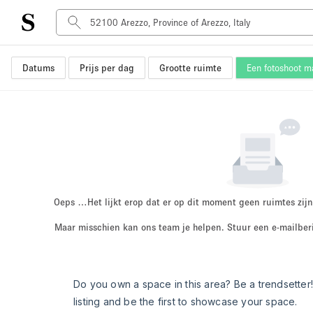
Datums
Prijs per dag
Grootte ruimte
Een fotoshoot 
Type ruimte
Advertentieruimte
Atelier / Werkplaats
Boot
Container
Dak
Foto / Filmstudio
Oeps …
Het lijkt erop dat er op dit moment geen ruimtes zijn
Hal
Maar misschien kan ons team je helpen. Stuur een e-mailber
Kantoorruimte
Kraampje / Marktkraam
Markt / Festival