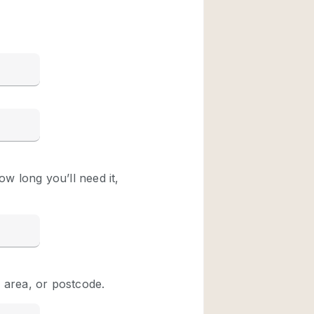
Restaurant / Bar / 
Unieke ruimte
Vrachtwagen
Winkelruimte in w
Animals Friendly
Auto display
Bar
Beveiligingssyste
Daglicht
Drankvergunning
Etalage
Haussmann-stijl