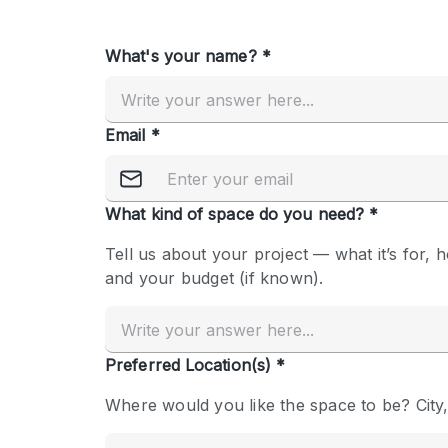
Overige
Salon
Vergaderruimte
Winkel delen
Kenmerken ruimte
Airconditioning
Audio- en videoapparatuur
Badkamer
Begane grond
Concierge
Dakterras
Elektriciteit
Grote entree