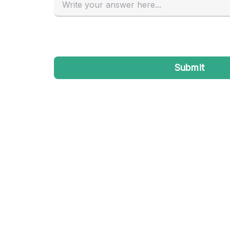
Industrieel
Kantoorbenodigdheden
Kledingrek
Lift
Meubilair
Privé-parkeerplaats
Schitterend uitzicht
Soundproof
Terrace
Toiletten
Tuin
Verwarming
Water Access