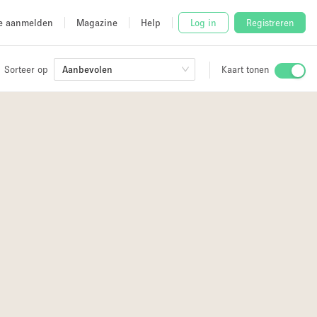
e aanmelden
Magazine
Help
Log in
Registreren
Sorteer op
Aanbevolen
Kaart tonen
Stalletje