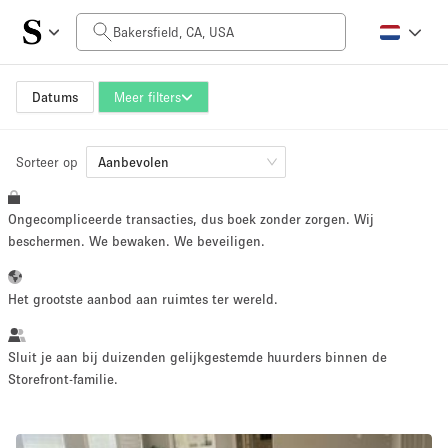
Prijs per dag
$0
$5,000+
Datums
Meer filters
Sorteer op
Grootte ruimte
Aanbevolen
Ongecompliceerde transacties, dus boek zonder zorgen. Wij
100 sq ft
5000+ sq ft
beschermen. We bewaken. We beveiligen.
~ 13 mensen
~ 650 mensen
Het grootste aanbod aan ruimtes ter wereld.
Projecttype
Sluit je aan bij duizenden gelijkgestemde huurders binnen de
Storefront-familie.
Retail
Showroom
Evenement
Kunst
Eten