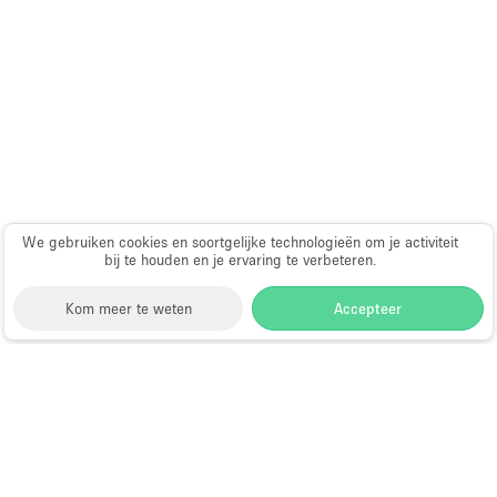
Audio- en videoapparatuur
Auto display
Badkamer
Bar
Begane grond
Beveiligingssysteem
Concierge
We gebruiken cookies en soortgelijke technologieën om je activiteit
bij te houden en je ervaring te verbeteren.
Daglicht
Kom meer te weten
Accepteer
Dakterras
Drankvergunning
Elektriciteit
Storefront
>
Fotoshoot locatie huren
>
Fotoshoot, Film
& Video Locatie in Bakersfield
Etalage
Fotostudio te Huur in Bakersfield
Grote entree