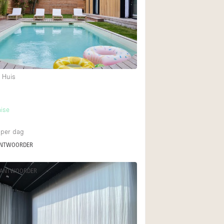
Internet
Keuken
Leefruimte
Meerdere kamers
 Huis
Paskamers
RAW
aise
Smoking Area
Straatniveau
per dag
ANTWOORDER
Toegankelijk voor
Toonbanken
 ANTWOORDER
Verlichting
Voorraadkamer
Whitebox / Minima