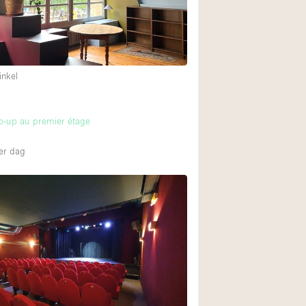
inkel
p-up au premier étage
er dag