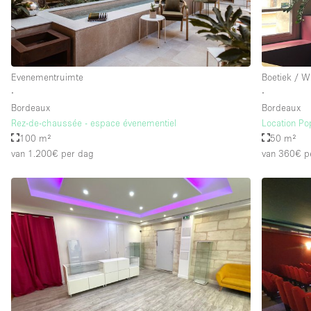
Evenementruimte
Boetiek / W
∙
∙
Bordeaux
Bordeaux
Rez-de-chaussée - espace évenementiel
Location Po
100 m²
50 m²
van 1.200€
per dag
van 360€
p