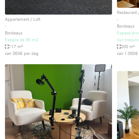
Restaurant 
Appartement / Loft
∙
∙
Bordeaux
Bordeaux
Espace priv
Espace de 95 m2
sur mesure
117 m²
200 m²
van 360€
per dag
van 1.080€