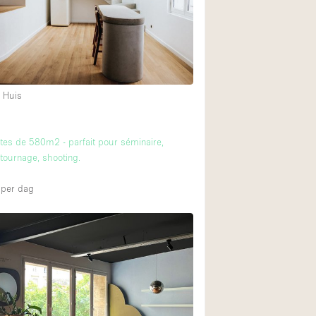
 Huis
tes de 580m2 - parfait pour séminaire,
tournage, shooting.
per dag