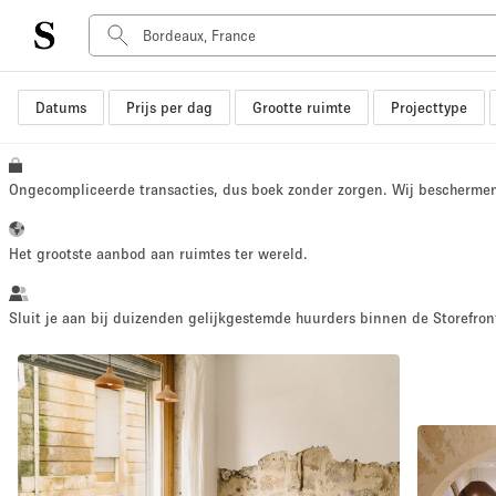
Datums
Prijs per dag
Grootte ruimte
Projecttype
Type ruimte
Advertentieruimte
Atelier / Werkplaats
Ongecompliceerde transacties, dus boek zonder zorgen. Wij bescherme
Boot
Container
Het grootste aanbod aan ruimtes ter wereld.
Dak
Foto / Filmstudio
Sluit je aan bij duizenden gelijkgestemde huurders binnen de Storefront
Hal
Kantoorruimte
Kraampje / Marktkraam
Markt / Festival