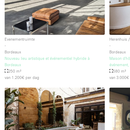
Evenementruimte
Herenhuis /
∙
∙
Bordeaux
Bordeaux
Nouveau lieu artistique et événementiel hybride à
Maison d'hô
Bordeaux
événement, 
250 m²
580 m²
van 1.200€
per dag
van 3.000€