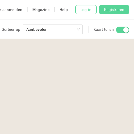
e aanmelden
Magazine
Help
Log in
Registreren
Sorteer op
Aanbevolen
Kaart tonen
Stalletje