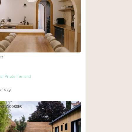
Restaurant / Bar / 
Unieke ruimte
Vrachtwagen
Winkelruimte in w
Animals Friendly
te
Auto display
Bar
ef Privée Fernand
Beveiligingssyste
er dag
Daglicht
Drankvergunning
 ANTWOORDER
Etalage
Haussmann-stijl