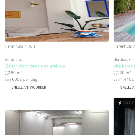
Industrieel
Kantoorbenodigdheden
Kledingrek
Lift
Herenhuis / Huis
Herenhuis /
Meubilair
∙
∙
Privé-parkeerplaats
Bordeaux
Bordeaux
Maison d'architecte avec extérieur
Villa bordel
Schitterend uitzicht
160 m²
220 m²
Soundproof
van 600€
per dag
van 1.440€
SNELLE ANTWOORDER
SNELLE 
Terrace
Toiletten
SNELLE
Tuin
Verwarming
Water Access