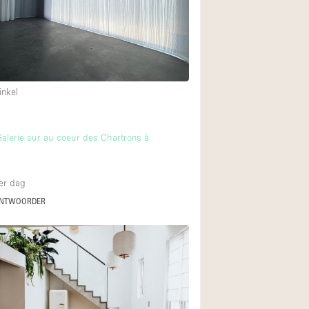
Begane grond tuin
Winkelcentrum
inkel
Boven
Galerie sur au coeur des Chartrons à
er dag
ANTWOORDER