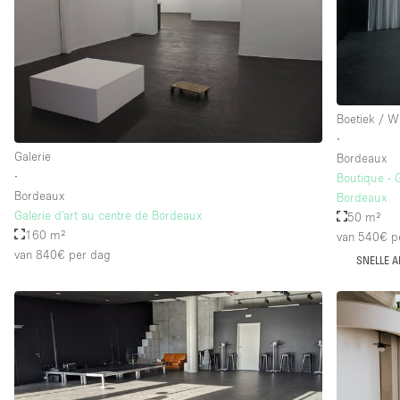
Verdieping/Toegang:
Souterrain
Begane grond straatkant
Boetiek / W
Terras
∙
Overig
Galerie
Bordeaux
∙
Boutique - 
Bordeaux
Bordeaux
Galerie d'art au centre de Bordeaux
50 m²
160 m²
van 540€
p
van 840€
per dag
SNELLE 