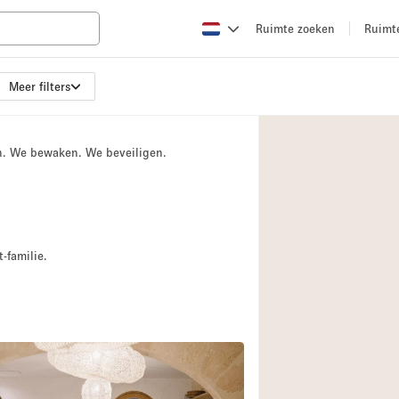
Ruimte zoeken
Ruimt
Meer filters
Appartement / Loft
Boetiek / Winkel
n. We bewaken. We beveiligen.
Conferentieruimte
Creatieve ruimte
Evenementruimte
Galerie
-familie.
Herenhuis / Huis
Kraampje / Kiosk / 
Magazijn
Ontvangsthal