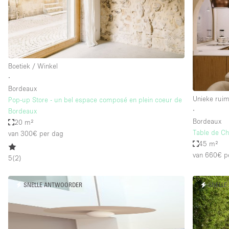
Overige
Salon
Vergaderruimte
Winkel delen
Boetiek / Winkel
∙
Bordeaux
Kenmerken ruimte
Airconditioning
Unieke ruim
Pop-up Store - un bel espace composé en plein coeur de
∙
Bordeaux
Audio- en videoapparatuur
Bordeaux
20 m²
Badkamer
Table de Ch
van 300€
per dag
45 m²
Begane grond
van 660€
p
5
(
2
)
Concierge
Dakterras
SNELLE ANTWOORDER
SNELLE
Elektriciteit
Grote entree