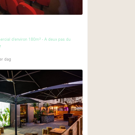
rcial d'environ 180m² - A deux pas du
r
er dag