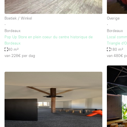
Boetiek / Winkel
Overige
∙
∙
Bordeaux
Bordeaux
Pop Up Store en plein coeur du centre historique de
Local comme
Bordeaux
Triangle d'O
40 m²
180 m²
van 228€
per dag
van 480€
p