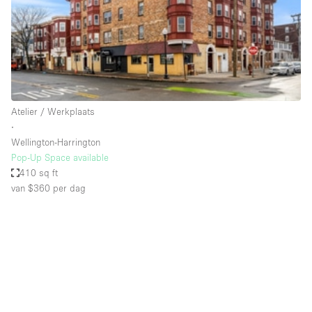
Overige
Restaurant / Bar / Café
Salon
Unieke ruimte
Atelier / Werkplaats
Vergaderruimte
∙
Vrachtwagen
Wellington-Harrington
Pop-Up Space available
Winkel delen
410 sq ft
van $360
per dag
Winkelruimte in winkelcentrum
Kenmerken ruimte
Airconditioning
Animals Friendly