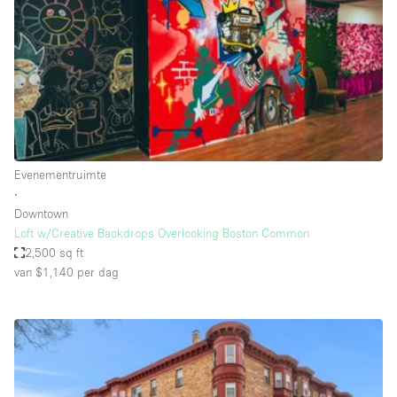
Creatieve ruimte
Dak
Evenementruimte
Foto / Filmstudio
Galerie
Evenementruimte
Hal
∙
Herenhuis / Huis
Downtown
Loft w/Creative Backdrops Overlooking Boston Common
Kantoorruimte
2,500 sq ft
Kraampje / Kiosk / Stalletje
van $1,140
per dag
Kraampje / Marktkraam
Magazijn
Markt / Festival
Ontvangsthal