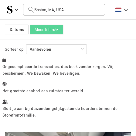
Prijs per dag
$0
$5,000+
Datums
Meer filters
Sorteer op
Grootte ruimte
Aanbevolen
Ongecompliceerde transacties, dus boek zonder zorgen. Wij
100 sq ft
5000+ sq ft
beschermen. We bewaken. We beveiligen.
~ 13 mensen
~ 650 mensen
Het grootste aanbod aan ruimtes ter wereld.
Projecttype
Sluit je aan bij duizenden gelijkgestemde huurders binnen de
Storefront-familie.
Retail
Showroom
Evenement
Kunst
Eten