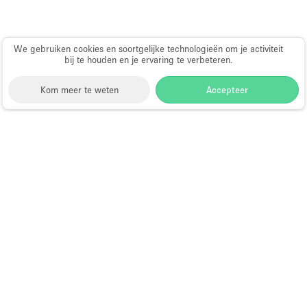
Schitterend uitzicht
Smoking Area
We gebruiken cookies en soortgelijke technologieën om je activiteit
Soundproof
bij te houden en je ervaring te verbeteren.
Straatniveau
Kom meer te weten
Accepteer
Terrace
Toegankelijk voor mensen met handicap
Storefront
>
Huur een pop-up winkel
>
Pop-up Winkel
Toiletten
in Boston
Toonbanken
Pop-up Winkel te Huur in Boston
Tuin
Verlichting
Verwarming
Choose
Ruimte zoeken
Nederlands
a
Directory van dienstverleners
Voorraadkamer
Language
Pop-up winkel openen in
Water Access
Amsterdam: complete gids