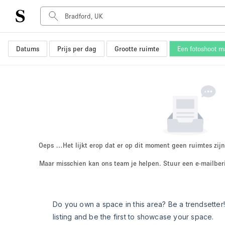
Datums
Prijs per dag
Grootte ruimte
Een fotoshoot 
Type ruimte
Advertentieruimte
Atelier / Werkplaats
Boot
Container
Dak
Foto / Filmstudio
Oeps …
Het lijkt erop dat er op dit moment geen ruimtes zijn
Hal
Maar misschien kan ons team je helpen. Stuur een e-mailber
Kantoorruimte
Kraampje / Marktkraam
Markt / Festival