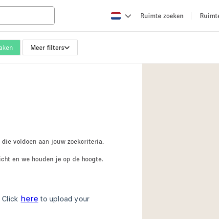
Ruimte zoeken
Ruimt
maken
Meer filters
Appartement / Loft
Boetiek / Winkel
Conferentieruimte
Creatieve ruimte
Evenementruimte
Galerie
 die voldoen aan jouw zoekcriteria.
Herenhuis / Huis
icht en we houden je op de hoogte.
Kraampje / Kiosk / 
Magazijn
Ontvangsthal