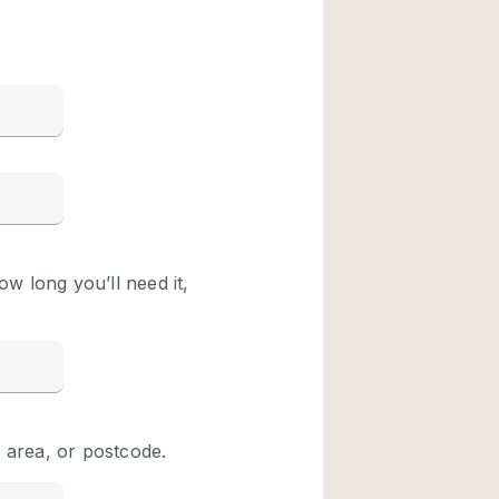
Restaurant / Bar / 
Unieke ruimte
Vrachtwagen
Winkelruimte in w
Animals Friendly
Auto display
Bar
Beveiligingssyste
Daglicht
Drankvergunning
Etalage
Haussmann-stijl