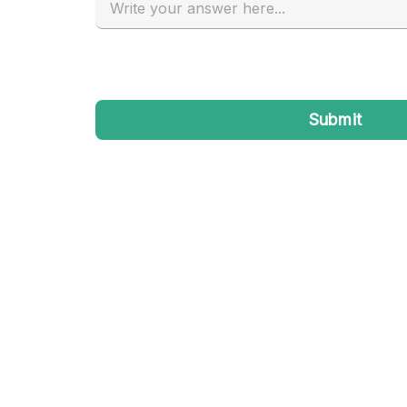
Industrieel
Kantoorbenodigdheden
Kledingrek
Lift
Meubilair
Privé-parkeerplaats
Schitterend uitzicht
Soundproof
Terrace
Toiletten
Tuin
Verwarming
Water Access