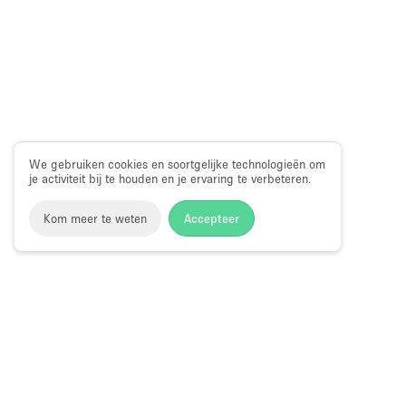
We gebruiken cookies en soortgelijke technologieën om
je activiteit bij te houden en je ervaring te verbeteren.
Kom meer te weten
Accepteer
Storefront
>
Fotoshoot locatie huren
>
Fotoshoot, Film & Vid
Fotostudio te Huur in Bradford