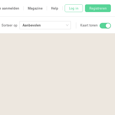
e aanmelden
Magazine
Help
Log in
Registreren
Sorteer op
Aanbevolen
Kaart tonen
Stalletje