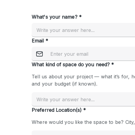
Overige
Salon
Vergaderruimte
Winkel delen
Kenmerken ruimte
Airconditioning
Audio- en videoapparatuur
Badkamer
Begane grond
Concierge
Dakterras
Elektriciteit
Grote entree