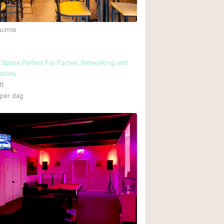
uimte
Begane grond tuin
Winkelcentrum
t Space Perfect For Parties, Networking and
Boven
ations
ft
per dag