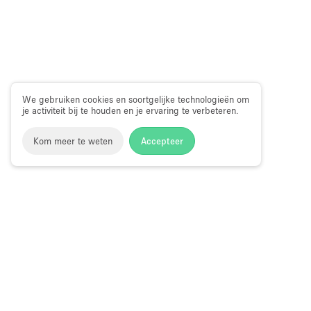
We gebruiken cookies en soortgelijke technologieën om
je activiteit bij te houden en je ervaring te verbeteren.
Kom meer te weten
Accepteer
Storefront
>
Kantoorruimte huren
>
Flexibele kantoorruimtes
Kantoorruimte te Huur in Bronx