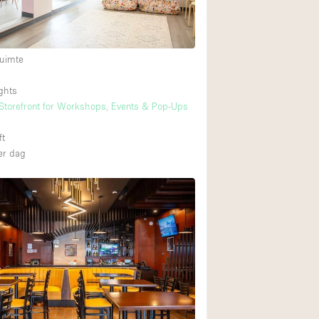
Internet
Keuken
uimte
Leefruimte
Meerdere kamers
ghts
Storefront for Workshops, Events & Pop-Ups
Paskamers
RAW
ft
r dag
Smoking Area
Straatniveau
Toegankelijk voor
Toonbanken
Verlichting
Voorraadkamer
Whitebox / Minima