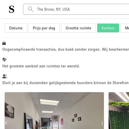
Datums
Prijs per dag
Grootte ruimte
Kantoor
Me
Type ruimte
Advertentieruimte
Atelier / Werkplaats
Ongecompliceerde transacties, dus boek zonder zorgen. Wij bescherme
Boot
Container
Het grootste aanbod aan ruimtes ter wereld.
Dak
Foto / Filmstudio
Sluit je aan bij duizenden gelijkgestemde huurders binnen de Storefront
Hal
Kantoorruimte
Kraampje / Marktkraam
Markt / Festival