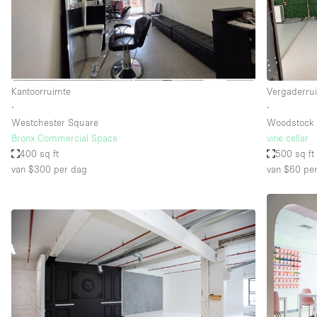
Overige
Salon
Vergaderruimte
Winkel delen
Kantoorruimte
Vergaderru
∙
∙
Westchester Square
Woodstock
Kenmerken ruimte
Airconditioning
Bronx Commercial Space
vine cellar
400 sq ft
500 sq ft
Audio- en videoapparatuur
van $300
per dag
van $60
per
Badkamer
Begane grond
Concierge
Dakterras
Elektriciteit
Grote entree