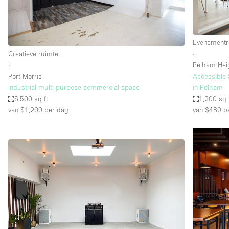
Industrieel
Kantoorbenodigdheden
Evenementr
Kledingrek
Creatieve ruimte
∙
Lift
∙
Pelham Hei
Port Morris
Accessible 
Meubilair
Industrial multi-purpose commercial space
in Pelham
Privé-parkeerplaats
6,500 sq ft
1,200 sq 
van $1,200
per dag
van $480
pe
Schitterend uitzicht
Soundproof
Terrace
Toiletten
Tuin
Verwarming
Water Access