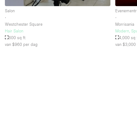
Salon
Evenementr
∙
∙
Westchester Square
Morrisania
Hair Salon
Modern, Sp
600 sq ft
4,000 sq 
van $960
per dag
van $3,000