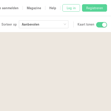
e aanmelden
Magazine
Help
Log in
Registreren
Sorteer op
Aanbevolen
Kaart tonen
Stalletje