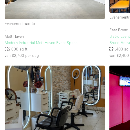
Evenementr
Verdieping/Toegang:
Souterrain
Evenementruimte
∙
Begane grond straatkant
∙
East Bronx
Mott Haven
Bistro Even
Terras
Modern Industrial Mott Haven Event Space
Brand Activ
2,000 sq ft
1,400 sq 
Overig
van $2,700
per dag
van $2,400