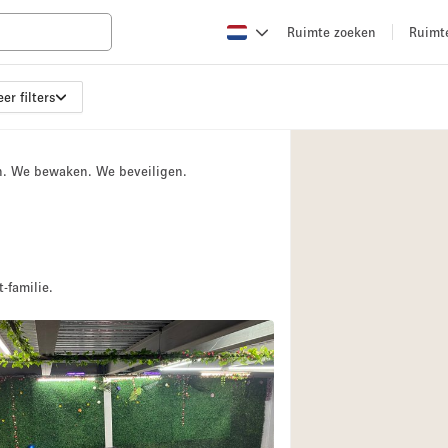
Ruimte zoeken
Ruimt
er filters
Appartement / Loft
Boetiek / Winkel
n. We bewaken. We beveiligen.
Conferentieruimte
Creatieve ruimte
Evenementruimte
Galerie
-familie.
Herenhuis / Huis
Kraampje / Kiosk / 
Magazijn
Ontvangsthal