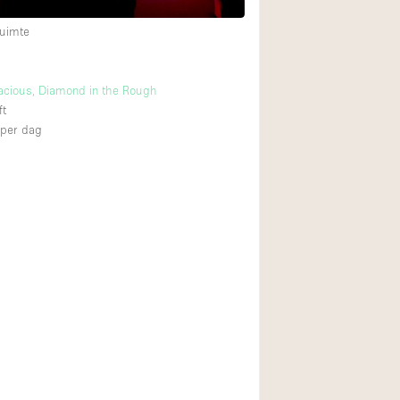
uimte
acious, Diamond in the Rough
ft
per dag