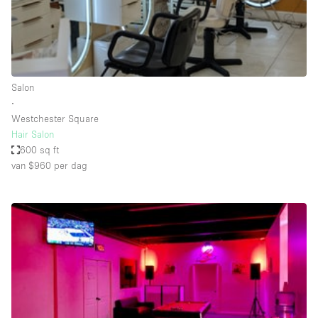
Audio- en videoapparatuur
Auto display
Badkamer
Bar
Salon
∙
Begane grond
Westchester Square
Beveiligingssysteem
Hair Salon
600 sq ft
Concierge
van $960
per dag
Daglicht
Dakterras
Drankvergunning
Elektriciteit
Etalage
Grote entree