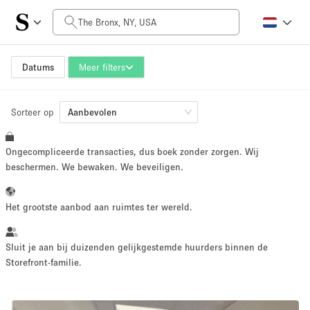
Prijs per dag
$0
$5,000+
Datums
Meer filters
Sorteer op
Grootte ruimte
Aanbevolen
Ongecompliceerde transacties, dus boek zonder zorgen. Wij
100 sq ft
5000+ sq ft
beschermen. We bewaken. We beveiligen.
~ 13 mensen
~ 650 mensen
Het grootste aanbod aan ruimtes ter wereld.
Projecttype
Sluit je aan bij duizenden gelijkgestemde huurders binnen de
Storefront-familie.
Retail
Showroom
Evenement
Kunst
Eten