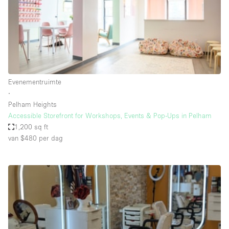
Overige
Restaurant / Bar / Café
Salon
Unieke ruimte
Evenementruimte
Vergaderruimte
∙
Vrachtwagen
Pelham Heights
Accessible Storefront for Workshops, Events & Pop-Ups in Pelham
Winkel delen
1,200 sq ft
van $480
per dag
Winkelruimte in winkelcentrum
Kenmerken ruimte
Airconditioning
Animals Friendly