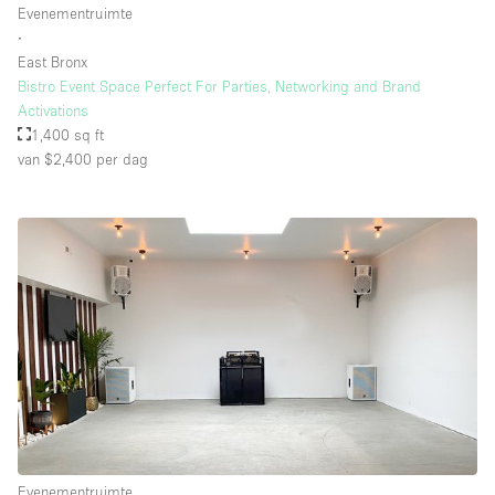
Evenementruimte
Whitebox / Minimaal
∙
East Bronx
Bistro Event Space Perfect For Parties, Networking and Brand
Verdieping/Toegang:
Activations
1,400 sq ft
Souterrain
van $2,400
per dag
Begane grond tuin
Begane grond straatkant
Winkelcentrum
Terras
Boven
Overig
Evenementruimte