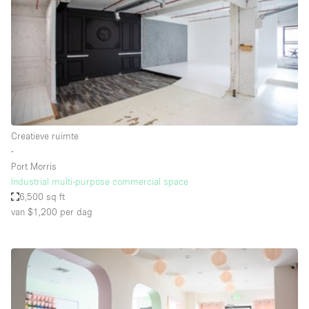
Creatieve ruimte
Dak
Evenementruimte
Foto / Filmstudio
Galerie
Creatieve ruimte
Hal
∙
Herenhuis / Huis
Port Morris
Industrial multi-purpose commercial space
Kantoorruimte
6,500 sq ft
Kraampje / Kiosk / Stalletje
van $1,200
per dag
Kraampje / Marktkraam
Magazijn
Markt / Festival
Ontvangsthal