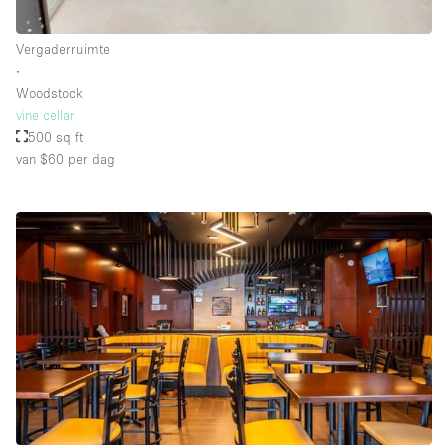
Schitterend uitzicht
Smoking Area
Vergaderruimte
∙
Soundproof
Woodstock
vine cellar
Straatniveau
500 sq ft
Terrace
van $60
per dag
Toegankelijk voor mensen met handicap
Toiletten
Toonbanken
Tuin
Verlichting
Verwarming
Voorraadkamer
Water Access