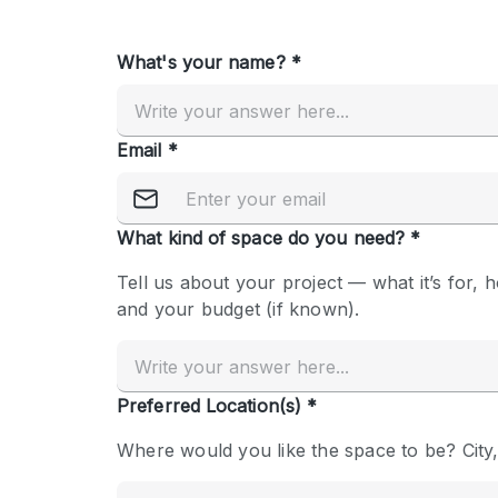
Overige
Salon
Vergaderruimte
Winkel delen
Kenmerken ruimte
Airconditioning
Audio- en videoapparatuur
Badkamer
Begane grond
Concierge
Dakterras
Elektriciteit
Grote entree