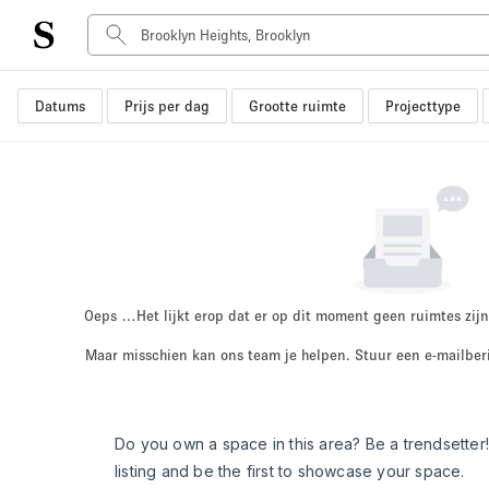
Datums
Prijs per dag
Grootte ruimte
Projecttype
Type ruimte
Advertentieruimte
Atelier / Werkplaats
Boot
Container
Dak
Foto / Filmstudio
Oeps …
Het lijkt erop dat er op dit moment geen ruimtes zijn
Hal
Maar misschien kan ons team je helpen. Stuur een e-mailber
Kantoorruimte
Kraampje / Marktkraam
Markt / Festival