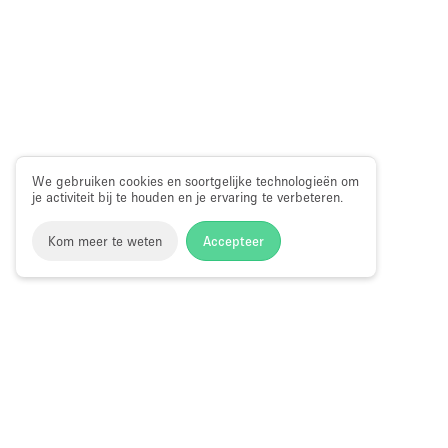
We gebruiken cookies en soortgelijke technologieën om
je activiteit bij te houden en je ervaring te verbeteren.
Kom meer te weten
Accepteer
Storefront
>
Huur een winkelruimte
>
Winkelruimtes in Bro
Winkelruimtes te Huur in Brooklyn Heig