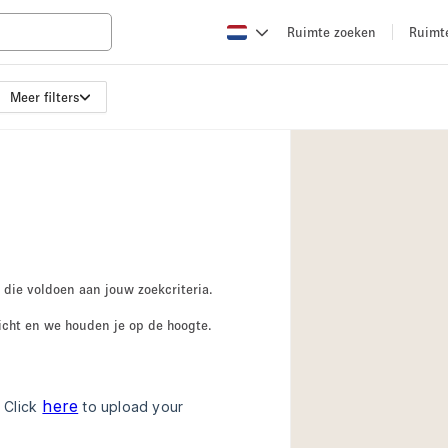
Ruimte zoeken
Ruimt
Meer filters
Appartement / Loft
Boetiek / Winkel
Conferentieruimte
Creatieve ruimte
Evenementruimte
Galerie
 die voldoen aan jouw zoekcriteria.
Herenhuis / Huis
icht en we houden je op de hoogte.
Kraampje / Kiosk / 
Magazijn
Ontvangsthal