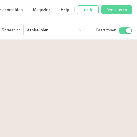
e aanmelden
Magazine
Help
Log in
Registreren
Sorteer op
Aanbevolen
Kaart tonen
Stalletje