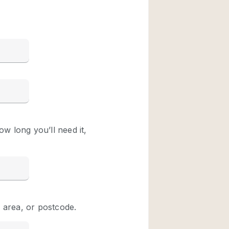
Restaurant / Bar / 
Unieke ruimte
Vrachtwagen
Winkelruimte in w
Animals Friendly
Auto display
Bar
Beveiligingssyste
Daglicht
Drankvergunning
Etalage
Haussmann-stijl