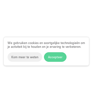
We gebruiken cookies en soortgelijke technologieën om
je activiteit bij te houden en je ervaring te verbeteren.
Kom meer te weten
Accepteer
Storefront
>
Kantoorruimte huren
>
Flexibele kantoorruimtes
Kantoorruimte te Huur in Brooklyn Heig