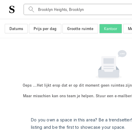
Datums
Prijs per dag
Grootte ruimte
Kantoor
Me
Type ruimte
Advertentieruimte
Atelier / Werkplaats
Boot
Container
Dak
Foto / Filmstudio
Oeps …
Het lijkt erop dat er op dit moment geen ruimtes zijn
Hal
Maar misschien kan ons team je helpen. Stuur een e-mailber
Kantoorruimte
Kraampje / Marktkraam
Markt / Festival