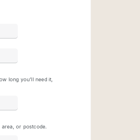
Restaurant / Bar / 
Unieke ruimte
Vrachtwagen
Winkelruimte in w
Animals Friendly
Auto display
Bar
Beveiligingssyste
Daglicht
Drankvergunning
Etalage
Haussmann-stijl