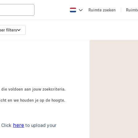
Ruimte zoeken
Ruimt
er filters
Appartement / Loft
Boetiek / Winkel
Conferentieruimte
Creatieve ruimte
Evenementruimte
Galerie
 die voldoen aan jouw zoekcriteria.
Herenhuis / Huis
icht en we houden je op de hoogte.
Kraampje / Kiosk / 
Magazijn
Ontvangsthal