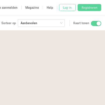
e aanmelden
Magazine
Help
Log in
Registreren
Sorteer op
Aanbevolen
Kaart tonen
Stalletje