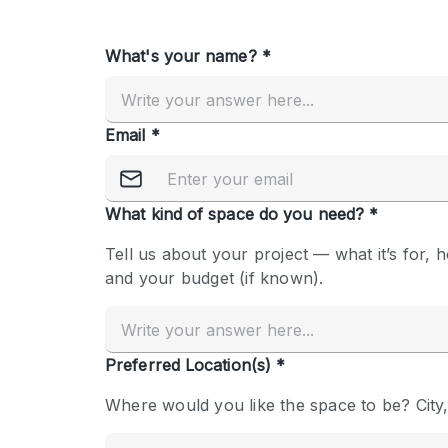
Overige
Salon
Vergaderruimte
Winkel delen
Kenmerken ruimte
Airconditioning
Audio- en videoapparatuur
Badkamer
Begane grond
Concierge
Dakterras
Elektriciteit
Grote entree