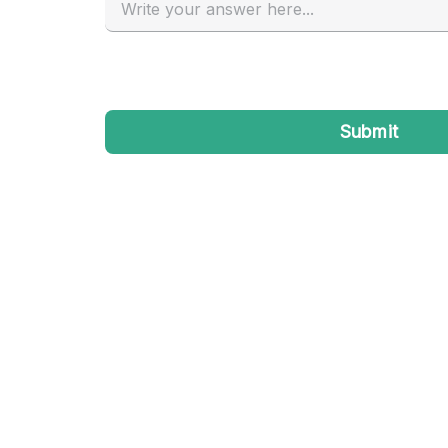
Industrieel
Kantoorbenodigdheden
Kledingrek
Lift
Meubilair
Privé-parkeerplaats
Schitterend uitzicht
Soundproof
Terrace
Toiletten
Tuin
Verwarming
Water Access