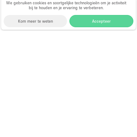
We gebruiken cookies en soortgelijke technologieën om je activiteit
bij te houden en je ervaring te verbeteren.
Kom meer te weten
Accepteer
Storefront
>
Huur een winkelruimte
>
Winkelruimtes
in Brooklyn
>
Winkelruimtes in DUMBO, Brooklyn
Winkelruimtes te Huur in DUMBO,
Brooklyn
Choose
Ruimte zoeken
Nederlands
a
Directory van dienstverleners
Language
Pop-up winkel openen in
Amsterdam: complete gids
Hoe open je een pop-up winkel?
Wat is een pop-up winkel?