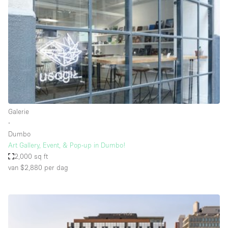
Creatieve ruimte
Dak
Evenementruimte
Foto / Filmstudio
Galerie
Hal
Galerie
Herenhuis / Huis
∙
Dumbo
Kantoorruimte
Art Gallery, Event, & Pop-up in Dumbo!
Kraampje / Kiosk / Stalletje
2,000 sq ft
van $2,880
per dag
Kraampje / Marktkraam
Magazijn
Markt / Festival
Ontvangsthal