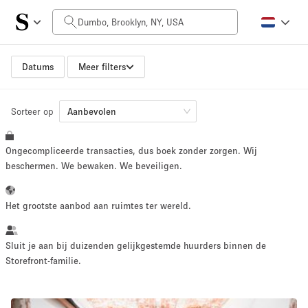
Prijs per dag
$0
$5,000+
Datums
Meer filters
Sorteer op
Grootte ruimte
Aanbevolen
Ongecompliceerde transacties, dus boek zonder zorgen. Wij
100 sq ft
5000+ sq ft
beschermen. We bewaken. We beveiligen.
~ 13 mensen
~ 650 mensen
Het grootste aanbod aan ruimtes ter wereld.
Projecttype
Sluit je aan bij duizenden gelijkgestemde huurders binnen de
Storefront-familie.
Retail
Showroom
Evenement
Kunst
Eten