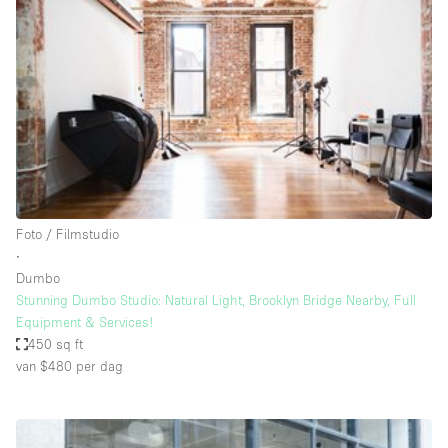
Een
Winkel
Conferentie
Vergadering
Kantoor
fotoshoot
delen
maken
Type ruimte
Foto / Filmstudio
Advertentieruimte
∙
Appartement / Loft
Dumbo
Stunning Dumbo Studio: Natural Light, Brooklyn Bridge Nearby, Full
Atelier / Werkplaats
Equipment & Services!
Boetiek / Winkel
450 sq ft
van $480
per dag
Boot
Conferentieruimte
Container