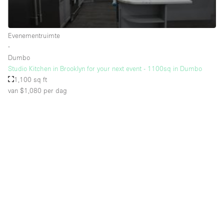
Schitterend uitzicht
Smoking Area
Evenementruimte
Soundproof
∙
Dumbo
Straatniveau
Studio Kitchen in Brooklyn for your next event - 1100sq in Dumbo
Terrace
1,100 sq ft
van $1,080
per dag
Toegankelijk voor mensen met handicap
Toiletten
Toonbanken
Tuin
Verlichting
Verwarming
Voorraadkamer
Water Access