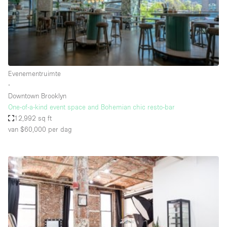
Audio- en videoapparatuur
Auto display
Badkamer
Bar
Evenementruimte
Begane grond
∙
Beveiligingssysteem
Downtown Brooklyn
One-of-a-kind event space and Bohemian chic resto-bar
Concierge
12,992 sq ft
Daglicht
van $60,000
per dag
Dakterras
Drankvergunning
Elektriciteit
Etalage
Grote entree