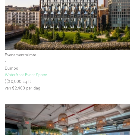
Overige
Restaurant / Bar / Café
Salon
Unieke ruimte
Vergaderruimte
Evenementruimte
Vrachtwagen
∙
Dumbo
Winkel delen
Waterfront Event Space
10,000 sq ft
Winkelruimte in winkelcentrum
van $2,400
per dag
Kenmerken ruimte
Airconditioning
Animals Friendly