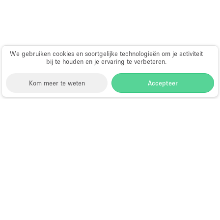
Whitebox / Minimaal
Verdieping/Toegang:
We gebruiken cookies en soortgelijke technologieën om je activiteit
bij te houden en je ervaring te verbeteren.
Souterrain
Begane grond tuin
Kom meer te weten
Accepteer
Begane grond straatkant
Winkelcentrum
Storefront
>
Evenementenlocatie te Huur
>
Terras
Evenementenlocaties & Evenementruimtes in
Brooklyn
>
Evenementenlocaties &
Boven
Evenementruimtes in Gowanus, Brooklyn
Overig
Evenementenlocaties te Huur in
Gowanus, Brooklyn