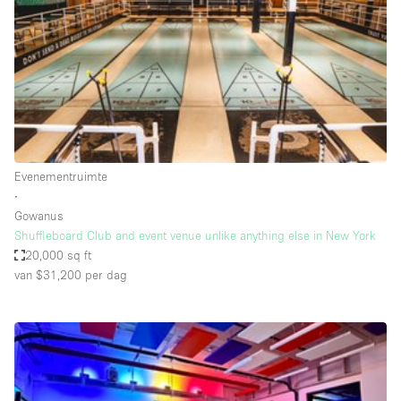
Creatieve ruimte
Dak
Evenementruimte
Foto / Filmstudio
Galerie
Evenementruimte
Hal
∙
Herenhuis / Huis
Gowanus
Shuffleboard Club and event venue unlike anything else in New York
Kantoorruimte
20,000 sq ft
Kraampje / Kiosk / Stalletje
van $31,200
per dag
Kraampje / Marktkraam
Magazijn
Markt / Festival
Ontvangsthal