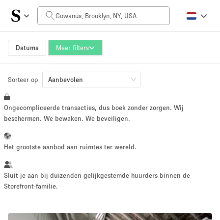
Prijs per dag
$0
$5,000+
Datums
Meer filters
Sorteer op
Grootte ruimte
Aanbevolen
Ongecompliceerde transacties, dus boek zonder zorgen. Wij
100 sq ft
5000+ sq ft
beschermen. We bewaken. We beveiligen.
~ 13 mensen
~ 650 mensen
Het grootste aanbod aan ruimtes ter wereld.
Projecttype
Sluit je aan bij duizenden gelijkgestemde huurders binnen de
Storefront-familie.
Retail
Showroom
Evenement
Kunst
Eten