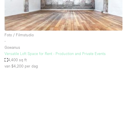
Audio- en videoapparatuur
Auto display
Badkamer
Bar
Foto / Filmstudio
∙
Begane grond
Gowanus
Beveiligingssysteem
Versatile Loft Space for Rent - Production and Private Events
4,400 sq ft
Concierge
van $4,200
per dag
Daglicht
Dakterras
Drankvergunning
Elektriciteit
Etalage
Grote entree