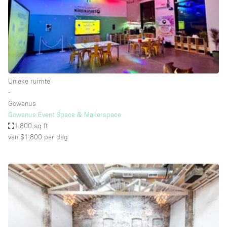
Overige
Restaurant / Bar / Café
Salon
Unieke ruimte
Unieke ruimte
Vergaderruimte
∙
Vrachtwagen
Gowanus
Gowanus Event Space & Makerspace
Winkel delen
1,800 sq ft
van $1,800
per dag
Winkelruimte in winkelcentrum
Kenmerken ruimte
Airconditioning
Animals Friendly