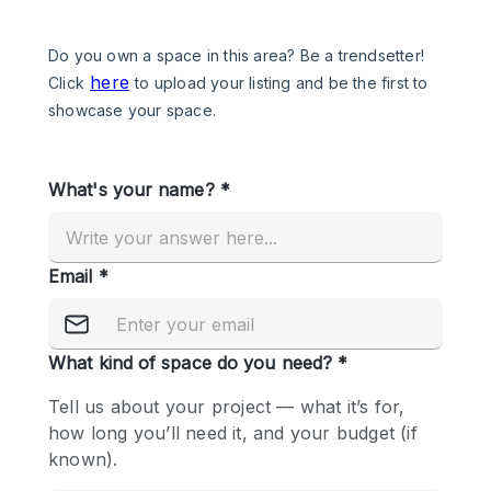
Een
Winkel
Conferentie
Vergadering
Kantoor
fotoshoot
delen
maken
Type ruimte
Advertentieruimte
Appartement / Loft
Atelier / Werkplaats
Boetiek / Winkel
Boot
Conferentieruimte
Container