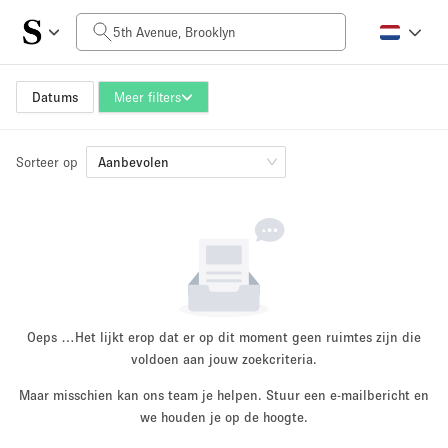
Prijs per dag
$0
$5,000+
Datums
Meer filters
Sorteer op
Grootte ruimte
Aanbevolen
100 sq ft
5000+ sq ft
~ 13 mensen
~ 650 mensen
Projecttype
Oeps …
Het lijkt erop dat er op dit moment geen ruimtes zijn die
voldoen aan jouw zoekcriteria.
Maar misschien kan ons team je helpen. Stuur een e-mailbericht en
Retail
Showroom
we houden je op de hoogte.
Evenement
Kunst
Eten