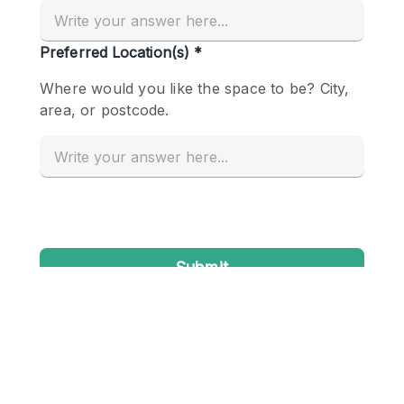
Creatieve ruimte
Dak
Evenementruimte
Foto / Filmstudio
Galerie
Hal
Herenhuis / Huis
Kantoorruimte
Kraampje / Kiosk / Stalletje
Kraampje / Marktkraam
Magazijn
Markt / Festival
Ontvangsthal