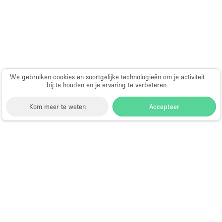
Haussmann-stijl
Industrieel
Internet
Kantoorbenodigdheden
Keuken
We gebruiken cookies en soortgelijke technologieën om je activiteit
bij te houden en je ervaring te verbeteren.
Kledingrek
Kom meer te weten
Accepteer
Leefruimte
Lift
Meerdere kamers
Storefront
>
Kantoorruimte huren
>
Flexibele
kantoorruimtes in Brooklyn
>
Flexibele kantoorruimtes
Meubilair
in Park Slope, Brooklyn
>
Flexibele kantoorruimtes in
Paskamers
5th Avenue
Privé-parkeerplaats
Kantoorruimte te Huur in 5th
RAW
Avenue