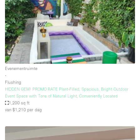
Creatieve ruimte
Dak
Evenementruimte
Foto / Filmstudio
Galerie
Hal
Evenementruimte
Herenhuis / Huis
∙
Flushing
Kantoorruimte
HIDDEN GEM! PROMO RATE Plant-Filled, Spacious, Bright Outdoor
Kraampje / Kiosk / Stalletje
Event Space with Tons of Natural Light, Conveniently Located
1,200 sq ft
Kraampje / Marktkraam
van $1,210
per dag
Magazijn
Markt / Festival
Ontvangsthal