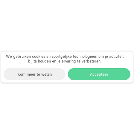
Schitterend uitzicht
Smoking Area
Soundproof
Straatniveau
Terrace
Toegankelijk voor mensen met handicap
We gebruiken cookies en soortgelijke technologieën om je activiteit
bij te houden en je ervaring te verbeteren.
Toiletten
Kom meer te weten
Accepteer
Toonbanken
Tuin
Verlichting
Storefront
>
Kantoorruimte huren
>
Flexibele
kantoorruimtes in Brooklyn
>
Flexibele kantoorruimtes
Verwarming
in Ridgewood, Brooklyn
Voorraadkamer
Kantoorruimte te Huur in
Water Access
Ridgewood, Brooklyn