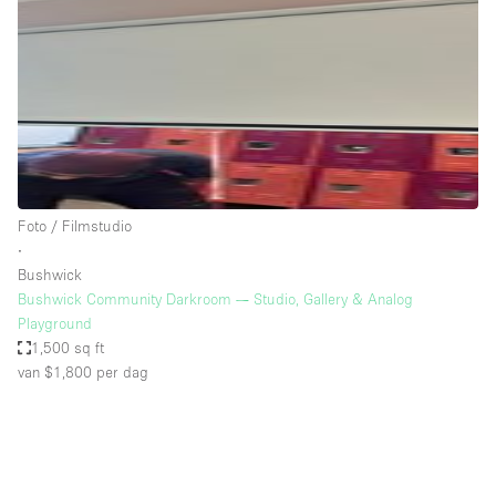
Overige
Restaurant / Bar / Café
Salon
Unieke ruimte
Vergaderruimte
Vrachtwagen
Foto / Filmstudio
∙
Winkel delen
Bushwick
Bushwick Community Darkroom — Studio, Gallery & Analog
Winkelruimte in winkelcentrum
Playground
1,500 sq ft
van $1,800
per dag
Kenmerken ruimte
Airconditioning
Animals Friendly