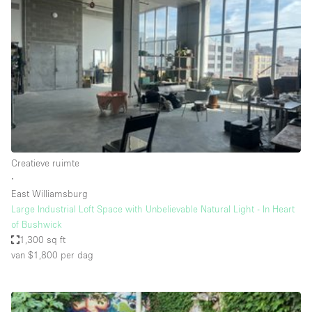
Een
Winkel
Conferentie
Vergadering
Kantoor
fotoshoot
delen
maken
Type ruimte
Creatieve ruimte
Advertentieruimte
∙
Appartement / Loft
East Williamsburg
Large Industrial Loft Space with Unbelievable Natural Light - In Heart
Atelier / Werkplaats
of Bushwick
Boetiek / Winkel
1,300 sq ft
van $1,800
per dag
Boot
Conferentieruimte
Container