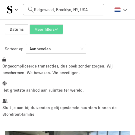
Prijs per dag
$0
$5,000+
Datums
Meer filters
Sorteer op
Grootte ruimte
Aanbevolen
Ongecompliceerde transacties, dus boek zonder zorgen. Wij
100 sq ft
5000+ sq ft
beschermen. We bewaken. We beveiligen.
~ 13 mensen
~ 650 mensen
Het grootste aanbod aan ruimtes ter wereld.
Projecttype
Sluit je aan bij duizenden gelijkgestemde huurders binnen de
Storefront-familie.
Retail
Showroom
Evenement
Kunst
Eten