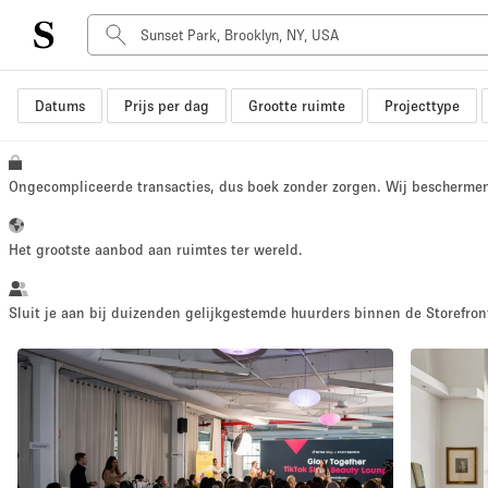
Datums
Prijs per dag
Grootte ruimte
Projecttype
Type ruimte
Advertentieruimte
Atelier / Werkplaats
Ongecompliceerde transacties, dus boek zonder zorgen. Wij bescherme
Boot
Container
Het grootste aanbod aan ruimtes ter wereld.
Dak
Foto / Filmstudio
Sluit je aan bij duizenden gelijkgestemde huurders binnen de Storefront
Hal
Kantoorruimte
Kraampje / Marktkraam
Markt / Festival