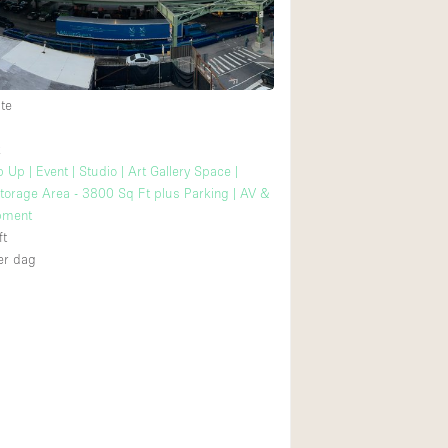
Internet
Keuken
Leefruimte
te
Meerdere kamers
k
Paskamers
Up | Event | Studio | Art Gallery Space |
RAW
torage Area - 3800 Sq Ft plus Parking | AV &
pment
Smoking Area
ft
r dag
Straatniveau
Toegankelijk voor
Toonbanken
Verlichting
Voorraadkamer
Whitebox / Minima