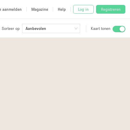
e aanmelden
Magazine
Help
Log in
Registreren
Sorteer op
Aanbevolen
Kaart tonen
Stalletje