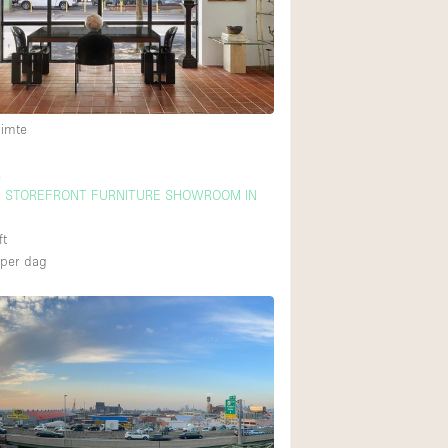
Restaurant / Bar / 
Unieke ruimte
Vrachtwagen
Winkelruimte in w
uimte
k
Animals Friendly
T STOREFRONT FURNITURE SHOWROOM IN
Auto display
ft
Bar
per dag
Beveiligingssyste
Daglicht
Drankvergunning
Etalage
Haussmann-stijl