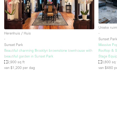
Industrieel
Kantoorbenodigdheden
Kledingrek
Unieke ruim
Lift
Herenhuis / Huis
∙
∙
Sunset Par
Meubilair
Sunset Park
Massive Pop 
Privé-parkeerplaats
Beautiful charming Brooklyn brownstone townhouse with
Rooftop & S
beautiful garden in Sunset Park
Stage Equi
Schitterend uitzicht
2,900 sq ft
3,800 sq 
van $1,200
per dag
van $480
pe
Soundproof
Terrace
Toiletten
Tuin
Verwarming
Water Access