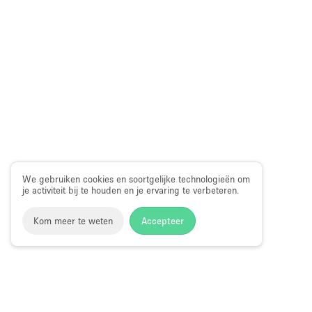
We gebruiken cookies en soortgelijke technologieën om
je activiteit bij te houden en je ervaring te verbeteren.
Kom meer te weten
Accepteer
Storefront
>
Huur een winkelruimte
>
Winkelruimtes in Bro