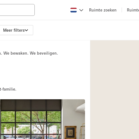
Ruimte zoeken
Ruimt
Meer filters
Appartement / Loft
Boetiek / Winkel
n. We bewaken. We beveiligen.
Conferentieruimte
Creatieve ruimte
Evenementruimte
Galerie
-familie.
Herenhuis / Huis
Kraampje / Kiosk / 
Magazijn
Ontvangsthal