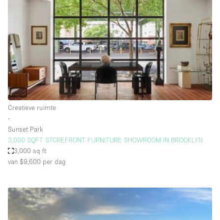
Creatieve ruimte
Dak
Evenementruimte
Foto / Filmstudio
Galerie
Hal
Creatieve ruimte
Herenhuis / Huis
∙
Sunset Park
Kantoorruimte
3,000 SQFT STOREFRONT FURNITURE SHOWROOM IN BROOKLYN
Kraampje / Kiosk / Stalletje
3,000 sq ft
van $9,600
per dag
Kraampje / Marktkraam
Magazijn
Markt / Festival
Ontvangsthal