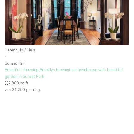
Audio- en videoapparatuur
Auto display
Badkamer
Bar
Begane grond
Herenhuis / Huis
Beveiligingssysteem
∙
Sunset Park
Concierge
Beautiful charming Brooklyn brownstone townhouse with beautiful
Daglicht
garden in Sunset Park
2,900 sq ft
Dakterras
van $1,200
per dag
Drankvergunning
Elektriciteit
Etalage
Grote entree