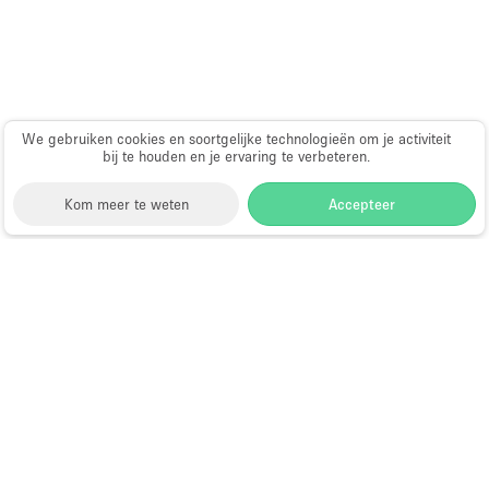
Whitebox / Minimaal
Verdieping/Toegang:
We gebruiken cookies en soortgelijke technologieën om je activiteit
Souterrain
bij te houden en je ervaring te verbeteren.
Begane grond tuin
Kom meer te weten
Accepteer
Begane grond straatkant
Winkelcentrum
Storefront
>
Showroom te Huur
>
Showroom in
Terras
Brooklyn
>
Showroom in Sunset Park, Brooklyn
Boven
Showroom te Huur in Sunset Park,
Overig
Brooklyn
Choose
Ruimte zoeken