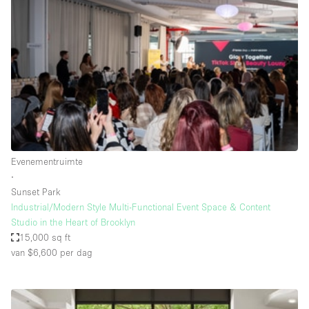
Een
Winkel
Conferentie
Vergadering
Kantoor
fotoshoot
delen
maken
Type ruimte
Evenementruimte
Advertentieruimte
∙
Appartement / Loft
Sunset Park
Industrial/Modern Style Multi-Functional Event Space & Content
Atelier / Werkplaats
Studio in the Heart of Brooklyn
Boetiek / Winkel
15,000 sq ft
van $6,600
per dag
Boot
Conferentieruimte
Container