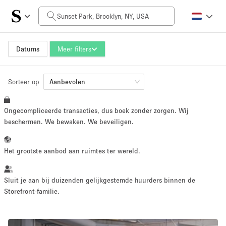
Prijs per dag
$0
$5,000+
Datums
Meer filters
Sorteer op
Grootte ruimte
Aanbevolen
Ongecompliceerde transacties, dus boek zonder zorgen. Wij
100 sq ft
5000+ sq ft
beschermen. We bewaken. We beveiligen.
~ 13 mensen
~ 650 mensen
Het grootste aanbod aan ruimtes ter wereld.
Projecttype
Sluit je aan bij duizenden gelijkgestemde huurders binnen de
Storefront-familie.
Retail
Showroom
Evenement
Kunst
Eten