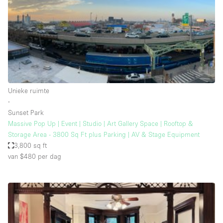
Overige
Restaurant / Bar / Café
Salon
Unieke ruimte
Vergaderruimte
Unieke ruimte
Vrachtwagen
∙
Sunset Park
Winkel delen
Massive Pop Up | Event | Studio | Art Gallery Space | Rooftop &
Storage Area - 3800 Sq Ft plus Parking | AV & Stage Equipment
Winkelruimte in winkelcentrum
3,800 sq ft
van $480
per dag
Kenmerken ruimte
Airconditioning
Animals Friendly