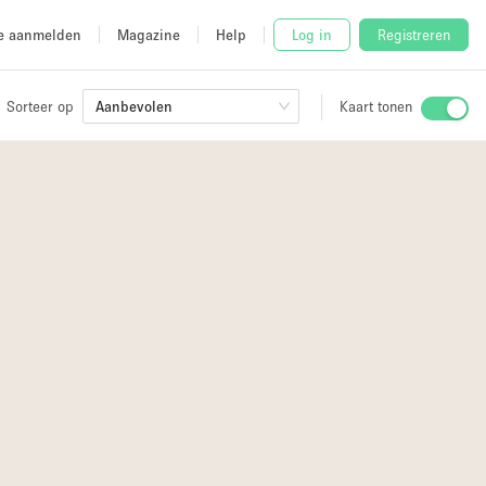
e aanmelden
Magazine
Help
Log in
Registreren
Sorteer op
Aanbevolen
Kaart tonen
Stalletje