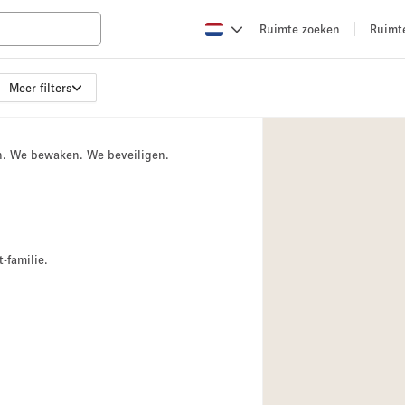
Ruimte zoeken
Ruimt
Meer filters
Appartement / Loft
Boetiek / Winkel
n. We bewaken. We beveiligen.
Conferentieruimte
Creatieve ruimte
Evenementruimte
Galerie
-familie.
Herenhuis / Huis
Kraampje / Kiosk / 
Magazijn
Ontvangsthal