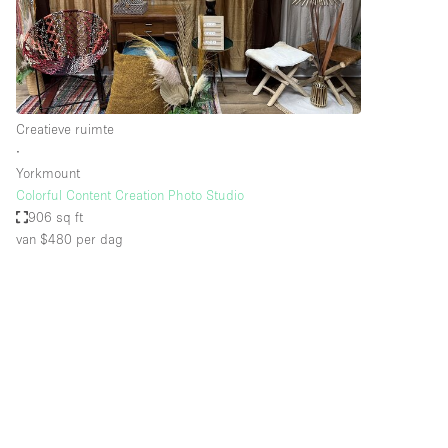
Overige
Salon
Vergaderruimte
Winkel delen
Creatieve ruimte
∙
Yorkmount
Kenmerken ruimte
Airconditioning
Colorful Content Creation Photo Studio
906 sq ft
Audio- en videoapparatuur
van $480
per dag
Badkamer
Begane grond
Concierge
Dakterras
Elektriciteit
Grote entree