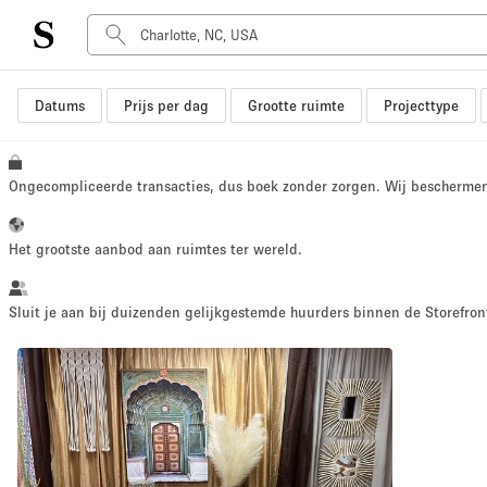
Datums
Prijs per dag
Grootte ruimte
Projecttype
Type ruimte
Advertentieruimte
Atelier / Werkplaats
Ongecompliceerde transacties, dus boek zonder zorgen. Wij bescherme
Boot
Container
Het grootste aanbod aan ruimtes ter wereld.
Dak
Foto / Filmstudio
Sluit je aan bij duizenden gelijkgestemde huurders binnen de Storefront
Hal
Kantoorruimte
Kraampje / Marktkraam
Markt / Festival