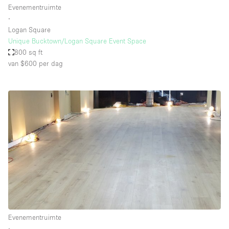
Evenementruimte
∙
Logan Square
Unique Bucktown/Logan Square Event Space
800 sq ft
van $600
per dag
Evenementruimte
∙