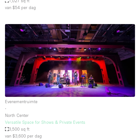
1,027 sq ft
van $54
per dag
Evenementruimte
∙
North Center
Versatile Space for Shows & Private Events
3,500 sq ft
van $3,600
per dag