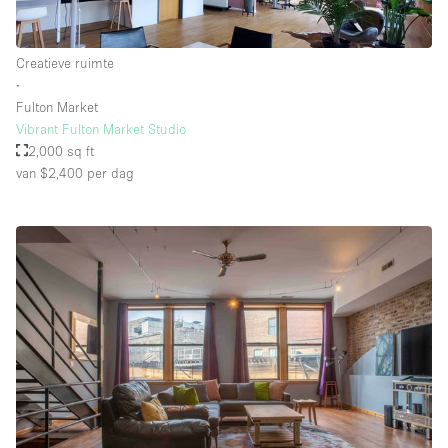
Creatieve ruimte
∙
Fulton Market
Vibrant Fulton Market Studio
2,000 sq ft
van $2,400
per dag