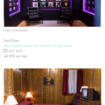
Foto / Filmstudio
∙
East Pilsen
Music Gallery Studio with Podcast Lounge Setup
1,027 sq ft
van $54
per dag