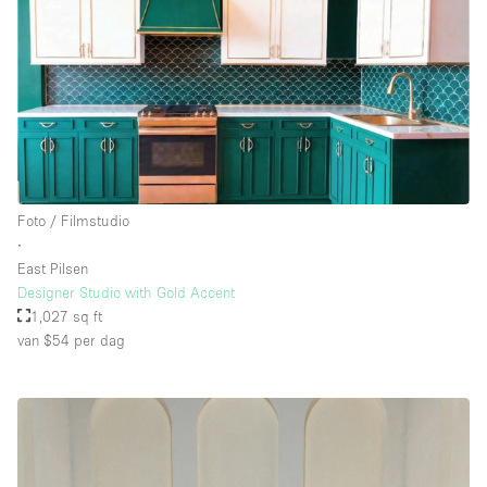
Foto / Filmstudio
∙
East Pilsen
Designer Studio with Gold Accent
1,027 sq ft
van $54
per dag