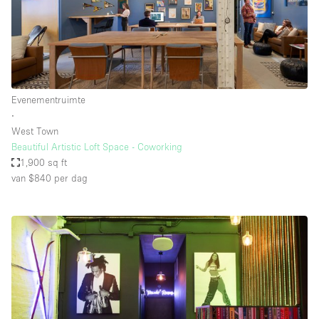
Evenementruimte
∙
West Town
Beautiful Artistic Loft Space - Coworking
1,900 sq ft
van $840
per dag