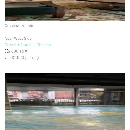
Creatieve ruimte
∙
Near West Side
Cozy Art Studio in Chicago
2,000 sq ft
van $1,920
per dag