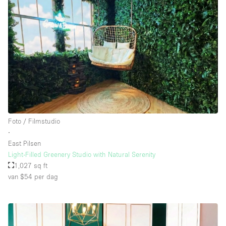
Foto / Filmstudio
∙
East Pilsen
Light-Filled Greenery Studio with Natural Serenity
1,027 sq ft
van $54
per dag