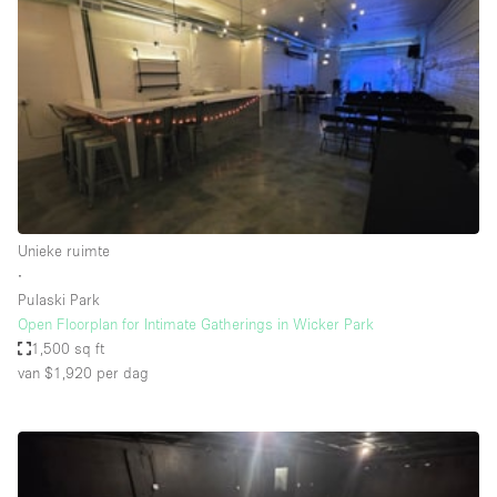
Overige
Restaurant / Bar / Café
Salon
Unieke ruimte
Vergaderruimte
Vrachtwagen
Unieke ruimte
Winkel delen
∙
Pulaski Park
Winkelruimte in winkelcentrum
Open Floorplan for Intimate Gatherings in Wicker Park
1,500 sq ft
van $1,920
per dag
Kenmerken ruimte
Airconditioning
Animals Friendly