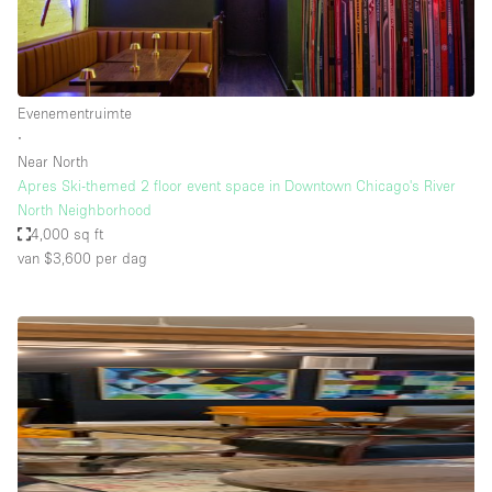
Evenementruimte
∙
Near North
Apres Ski-themed 2 floor event space in Downtown Chicago's River
North Neighborhood
4,000 sq ft
van $3,600
per dag