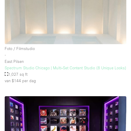
Foto / Filmstudio
∙
East Pilsen
Spectrum Studio Chicago | Multi‑Set Content Studio (8 Unique Looks)
1,027 sq ft
van $144
per dag