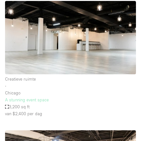
Creatieve ruimte
∙
Chicago
A stunning event space
3,200 sq ft
van $2,400
per dag