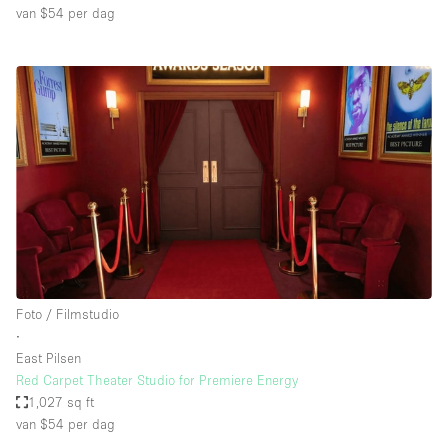
van $54
per dag
Foto / Filmstudio
∙
East Pilsen
Red Carpet Theater Studio for Premiere Energy
1,027 sq ft
van $54
per dag