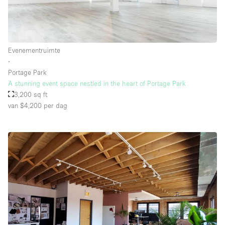
Whitebox / Minimaal
Verdieping/Toegang:
Evenementruimte
∙
Souterrain
Portage Park
A stunning event space nestled in the heart of Portage Park
Begane grond tuin
3,200 sq ft
Begane grond straatkant
van $4,200
per dag
Winkelcentrum
Terras
Boven
Overig