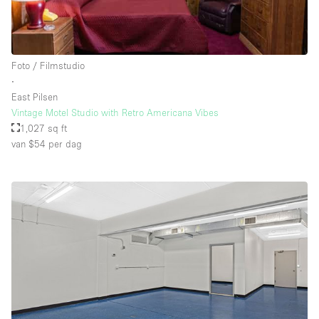
Foto / Filmstudio
∙
East Pilsen
Vintage Motel Studio with Retro Americana Vibes
1,027 sq ft
van $54
per dag