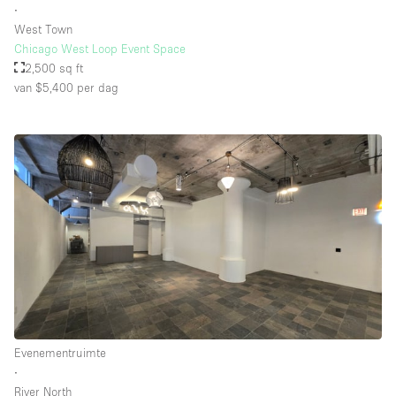
∙
West Town
Chicago West Loop Event Space
2,500 sq ft
van $5,400
per dag
Evenementruimte
∙
River North