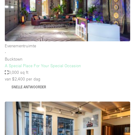
Haussmann-stijl
Industrieel
Internet
Kantoorbenodigdheden
Keuken
Evenementruimte
∙
Kledingrek
Bucktown
A Special Place For Your Special Occasion
Leefruimte
3,000 sq ft
Lift
van $2,400
per dag
Meerdere kamers
SNELLE ANTWOORDER
Meubilair
Paskamers
Privé-parkeerplaats
RAW