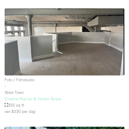
Foto / Filmstudio
∙
West Town
Creative Pop-Up & Vendor Space
350 sq ft
van $330
per dag