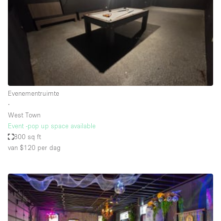
Audio- en videoapparatuur
Auto display
Badkamer
Bar
Begane grond
Beveiligingssysteem
Evenementruimte
∙
Concierge
West Town
Daglicht
Event -pop up space available
800 sq ft
Dakterras
van $120
per dag
Drankvergunning
Elektriciteit
Etalage
Grote entree