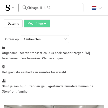
Prijs per dag
$0
$5,000+
Datums
Meer filters
Sorteer op
Grootte ruimte
Aanbevolen
Ongecompliceerde transacties, dus boek zonder zorgen. Wij
100 sq ft
5000+ sq ft
beschermen. We bewaken. We beveiligen.
~ 13 mensen
~ 650 mensen
Het grootste aanbod aan ruimtes ter wereld.
Projecttype
Sluit je aan bij duizenden gelijkgestemde huurders binnen de
Storefront-familie.
Retail
Showroom
Evenement
Kunst
Eten