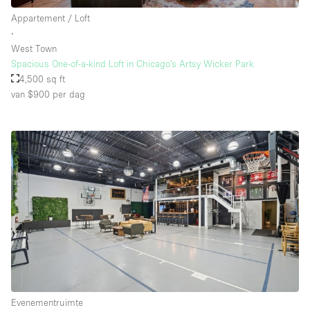
Appartement / Loft
∙
West Town
Spacious One-of-a-kind Loft in Chicago’s Artsy Wicker Park
4,500 sq ft
van $900
per dag
Evenementruimte