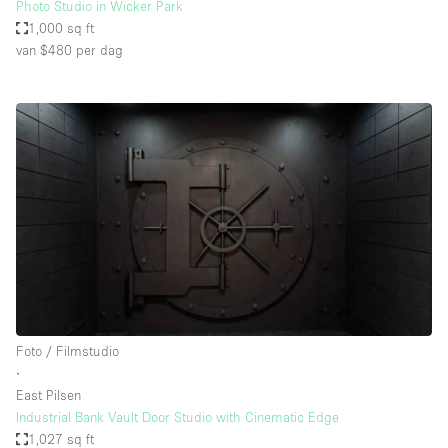
Photo Studio in Wicker Park
1,000 sq ft
van $480
per dag
Foto / Filmstudio
∙
East Pilsen
Industrial Bank Vault Door Studio with Cinematic Edge
1,027 sq ft