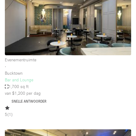
Creatieve ruimte
Dak
Evenementruimte
Foto / Filmstudio
Galerie
Evenementruimte
Hal
∙
Herenhuis / Huis
Bucktown
Bar and Lounge
Kantoorruimte
1,700 sq ft
Kraampje / Kiosk / Stalletje
van $1,200
per dag
SNELLE ANTWOORDER
Kraampje / Marktkraam
Magazijn
5
(
1
)
Markt / Festival
Ontvangsthal