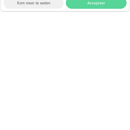
Kom meer te weten
Accepteer
Storefront
>
Showroom te Huur
>
Showroom in Dubai
>
Showroom in Al Bada'a, Dubai
Showroom te Huur in Al Bada'a,
Dubai
Wat zijn de meest gewilde
locaties voor het huren
van showroomruimtes in
Al Badaa, Dubai?
Al Badaa Dubai is voornamelijk een woonwijk, maar
biedt ook enkele commerciële mogelijkheden,
waaronder showroomruimtes. Hier zijn enkele van de