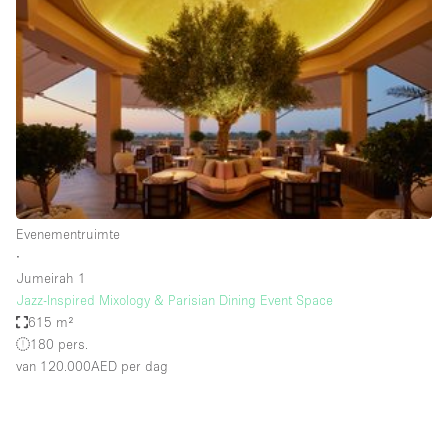
Een
Winkel
Conferentie
Vergadering
Kantoor
fotoshoot
delen
maken
Type ruimte
Evenementruimte
Advertentieruimte
∙
Appartement / Loft
Jumeirah 1
Jazz-Inspired Mixology & Parisian Dining Event Space
Atelier / Werkplaats
615 m²
Boetiek / Winkel
180 pers.
van 120.000AED
per dag
Boot
Conferentieruimte
Container