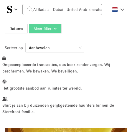
Prijs per dag
0AED
5.000AED+
Datums
Meer filters
Sorteer op
Grootte ruimte
Aanbevolen
Ongecompliceerde transacties, dus boek zonder zorgen. Wij
10 m²
500+ m²
beschermen. We bewaken. We beveiligen.
~ 13 mensen
~ 650 mensen
Het grootste aanbod aan ruimtes ter wereld.
Projecttype
Sluit je aan bij duizenden gelijkgestemde huurders binnen de
Storefront-familie.
Retail
Showroom
Evenement
Kunst
Eten