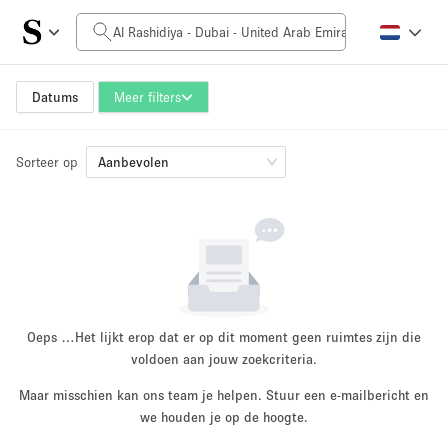
Prijs per dag
0AED
5.000AED+
Datums
Meer filters
Sorteer op
Grootte ruimte
Aanbevolen
10 m²
500+ m²
~ 13 mensen
~ 650 mensen
Projecttype
Oeps …
Het lijkt erop dat er op dit moment geen ruimtes zijn die
voldoen aan jouw zoekcriteria.
Maar misschien kan ons team je helpen. Stuur een e-mailbericht en
Retail
Showroom
we houden je op de hoogte.
Evenement
Kunst
Eten