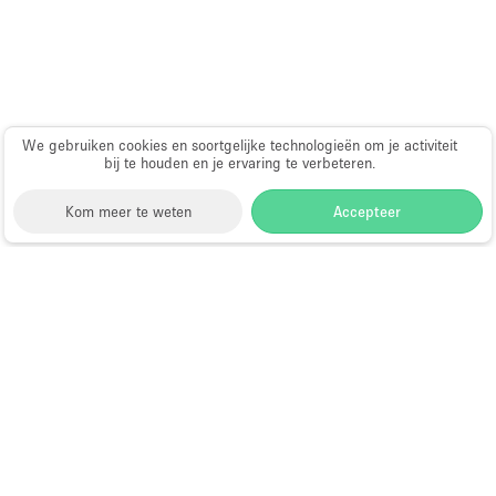
Haussmann-stijl
Industrieel
Internet
Kantoorbenodigdheden
We gebruiken cookies en soortgelijke technologieën om je activiteit
bij te houden en je ervaring te verbeteren.
Keuken
Kledingrek
Kom meer te weten
Accepteer
Leefruimte
Lift
Storefront
>
Fotoshoot locatie huren
>
Fotoshoot, Film
Meerdere kamers
& Video Locatie in Dubai
>
Fotoshoot, Film & Video
Locatie in Al Rashidiya, Dubai
Meubilair
Fotostudio te Huur in Al Rashidiya,
Paskamers
Dubai
Privé-parkeerplaats
RAW