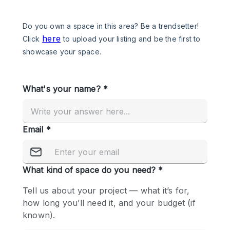
Een
Winkel
Conferentie
Vergadering
Kantoor
fotoshoot
delen
maken
Type ruimte
Advertentieruimte
Appartement / Loft
Atelier / Werkplaats
Boetiek / Winkel
Boot
Conferentieruimte
Container