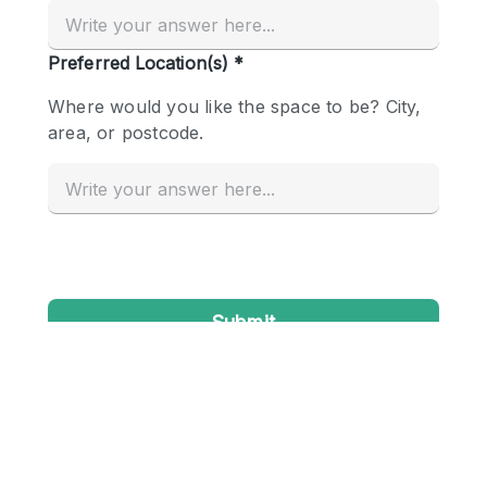
Creatieve ruimte
Dak
Evenementruimte
Foto / Filmstudio
Galerie
Hal
Herenhuis / Huis
Kantoorruimte
Kraampje / Kiosk / Stalletje
Kraampje / Marktkraam
Magazijn
Markt / Festival
Ontvangsthal