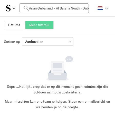
Prijs per dag
0AED
5.000AED+
Datums
Meer filters
Sorteer op
Grootte ruimte
Aanbevolen
10 m²
500+ m²
~ 13 mensen
~ 650 mensen
Projecttype
Oeps …
Het lijkt erop dat er op dit moment geen ruimtes zijn die
voldoen aan jouw zoekcriteria.
Maar misschien kan ons team je helpen. Stuur een e-mailbericht en
Retail
Showroom
we houden je op de hoogte.
Evenement
Kunst
Eten