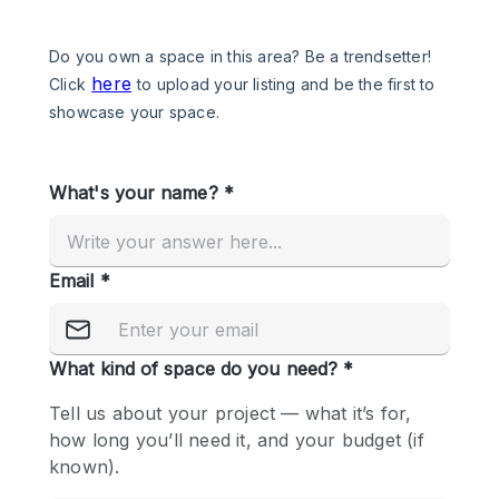
Een
Winkel
Conferentie
Vergadering
Kantoor
fotoshoot
delen
maken
Type ruimte
Advertentieruimte
Appartement / Loft
Atelier / Werkplaats
Boetiek / Winkel
Boot
Conferentieruimte
Container