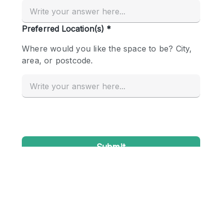
Creatieve ruimte
Dak
Evenementruimte
Foto / Filmstudio
Galerie
Hal
Herenhuis / Huis
Kantoorruimte
Kraampje / Kiosk / Stalletje
Kraampje / Marktkraam
Magazijn
Markt / Festival
Ontvangsthal