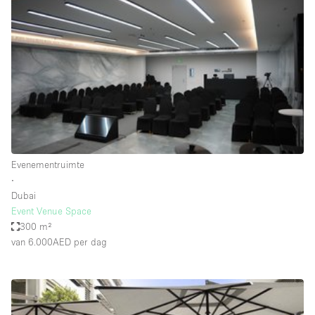
Een
Winkel
Conferentie
Vergadering
Kantoor
fotoshoot
delen
maken
Type ruimte
Evenementruimte
Advertentieruimte
∙
Appartement / Loft
Dubai
Event Venue Space
Atelier / Werkplaats
300 m²
Boetiek / Winkel
van 6.000AED
per dag
Boot
Conferentieruimte
Container