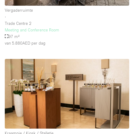
Whitebox / Minimaal
Vergaderruimte
∙
Trade Centre 2
Verdieping/Toegang:
Meeting and Conference Room
97 m²
Souterrain
van 5.880AED
per dag
Begane grond tuin
Begane grond straatkant
Winkelcentrum
Terras
Boven
Overig
Kraampje / Kiosk / Stalletje