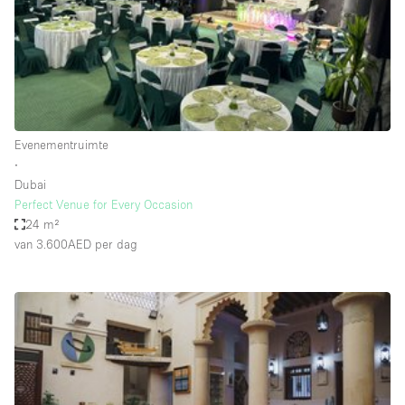
Overige
Restaurant / Bar / Café
Salon
Unieke ruimte
Evenementruimte
Vergaderruimte
∙
Vrachtwagen
Dubai
Perfect Venue for Every Occasion
Winkel delen
24 m²
van 3.600AED
per dag
Winkelruimte in winkelcentrum
Kenmerken ruimte
Airconditioning
Animals Friendly