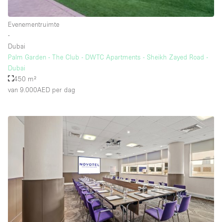
Schitterend uitzicht
Smoking Area
Evenementruimte
∙
Soundproof
Dubai
Palm Garden - The Club - DWTC Apartments - Sheikh Zayed Road -
Straatniveau
Dubai
Terrace
450 m²
van 9.000AED
per dag
Toegankelijk voor mensen met handicap
Toiletten
Toonbanken
Tuin
Verlichting
Verwarming
Voorraadkamer
Water Access