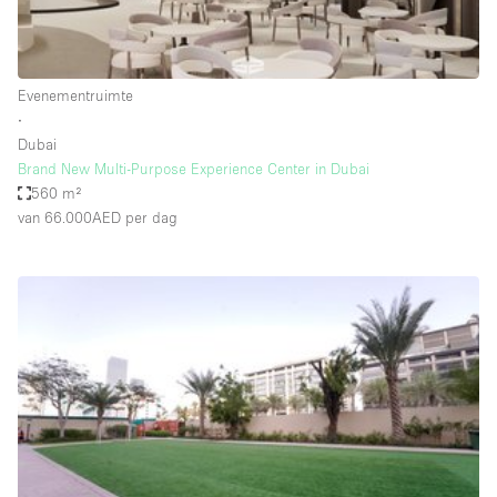
Haussmann-stijl
Industrieel
Internet
Evenementruimte
∙
Kantoorbenodigdheden
Dubai
Keuken
Brand New Multi-Purpose Experience Center in Dubai
560 m²
Kledingrek
van 66.000AED
per dag
Leefruimte
Lift
Meerdere kamers
Meubilair
Paskamers
Privé-parkeerplaats
RAW