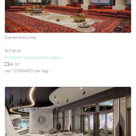
Audio- en videoapparatuur
Auto display
Badkamer
Bar
Evenementruimte
∙
Begane grond
Al Fahidi
Beveiligingssysteem
Authentic Cultural Event Space
44 m²
Concierge
van 12.000AED
per dag
Daglicht
Dakterras
Drankvergunning
Elektriciteit
Etalage
Grote entree