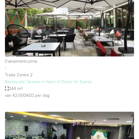
Creatieve ruimte
Dak
Evenementruimte
Foto / Filmstudio
Galerie
Evenementruimte
Hal
∙
Herenhuis / Huis
Trade Centre 2
Restaurant Terrace in Heart of Dubai for Events
Kantoorruimte
344 m²
Kraampje / Kiosk / Stalletje
van 42.000AED
per dag
Kraampje / Marktkraam
Magazijn
Markt / Festival
Ontvangsthal