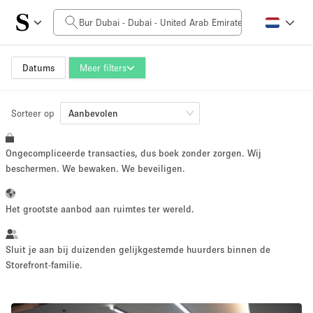
Prijs per dag
0AED
5.000AED+
Datums
Meer filters
Sorteer op
Grootte ruimte
Aanbevolen
Ongecompliceerde transacties, dus boek zonder zorgen. Wij
10 m²
500+ m²
beschermen. We bewaken. We beveiligen.
~ 13 mensen
~ 650 mensen
Het grootste aanbod aan ruimtes ter wereld.
Projecttype
Sluit je aan bij duizenden gelijkgestemde huurders binnen de
Storefront-familie.
Retail
Showroom
Evenement
Kunst
Eten