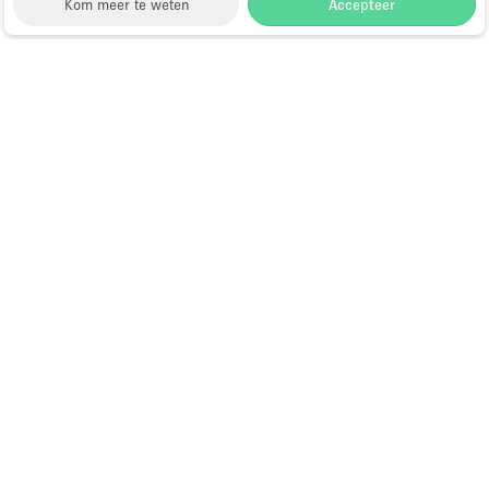
Kom meer te weten
Accepteer
Storefront
>
Huur een vergaderzaal
>
Vergaderzalen &
Vergaderlocaties in Dubai
>
Vergaderzalen &
Vergaderlocaties in Bur Dubai, Dubai
Vergaderzalen te Huur in Bur Dubai,
Dubai
Choose
Ruimte zoeken
Nederlands
a
Directory van dienstverleners
Language
Pop-up winkel openen in
Amsterdam: complete gids
Hoe open je een pop-up winkel?
Wat is een pop-up winkel?
Showrooms te huur tijdens Paris