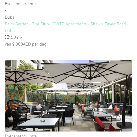
Evenementruimte
Whitebox / Minimaal
∙
Dubai
Palm Garden - The Club - DWTC Apartments - Sheikh Zayed Road -
Verdieping/Toegang:
Dubai
450 m²
Souterrain
van 9.000AED
per dag
Begane grond tuin
Begane grond straatkant
Winkelcentrum
Terras
Boven
Overig
Evenementruimte