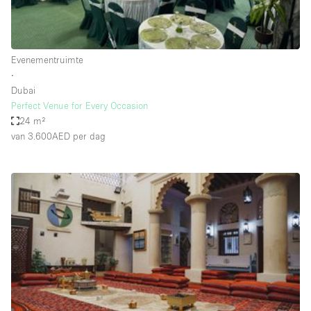
Haussmann-stijl
Industrieel
Internet
Evenementruimte
∙
Kantoorbenodigdheden
Dubai
Keuken
Perfect Venue for Every Occasion
24 m²
Kledingrek
van 3.600AED
per dag
Leefruimte
Lift
Meerdere kamers
Meubilair
Paskamers
Privé-parkeerplaats
RAW