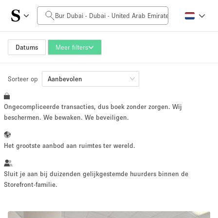
Prijs per dag
0AED
5.000AED+
Datums
Meer filters
Sorteer op
Grootte ruimte
Aanbevolen
Ongecompliceerde transacties, dus boek zonder zorgen. Wij
10 m²
500+ m²
beschermen. We bewaken. We beveiligen.
~ 13 mensen
~ 650 mensen
Het grootste aanbod aan ruimtes ter wereld.
Projecttype
Sluit je aan bij duizenden gelijkgestemde huurders binnen de
Storefront-familie.
Retail
Showroom
Evenement
Kunst
Eten