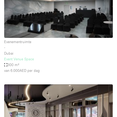
Overige
Restaurant / Bar / Café
Salon
Unieke ruimte
Evenementruimte
Vergaderruimte
∙
Vrachtwagen
Dubai
Event Venue Space
Winkel delen
300 m²
van 6.000AED
per dag
Winkelruimte in winkelcentrum
Kenmerken ruimte
Airconditioning
Animals Friendly