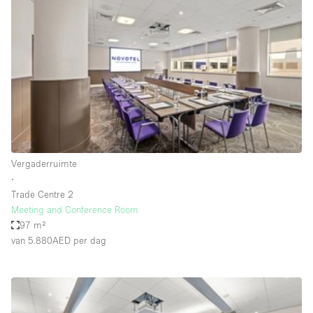
Een
Winkel
Conferentie
Vergadering
Kantoor
fotoshoot
delen
maken
Type ruimte
Vergaderruimte
Advertentieruimte
∙
Appartement / Loft
Trade Centre 2
Meeting and Conference Room
Atelier / Werkplaats
97 m²
Boetiek / Winkel
van 5.880AED
per dag
Boot
Conferentieruimte
Container