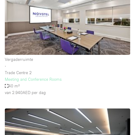
Creatieve ruimte
Dak
Evenementruimte
Foto / Filmstudio
Galerie
Vergaderruimte
Hal
∙
Herenhuis / Huis
Trade Centre 2
Meeting and Conference Rooms
Kantoorruimte
40 m²
Kraampje / Kiosk / Stalletje
van 2.940AED
per dag
Kraampje / Marktkraam
Magazijn
Markt / Festival
Ontvangsthal