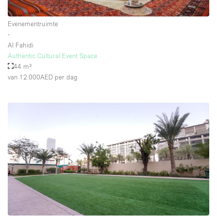
Schitterend uitzicht
Smoking Area
Evenementruimte
∙
Soundproof
Al Fahidi
Authentic Cultural Event Space
Straatniveau
44 m²
Terrace
van 12.000AED
per dag
Toegankelijk voor mensen met handicap
Toiletten
Toonbanken
Tuin
Verlichting
Verwarming
Voorraadkamer
Water Access