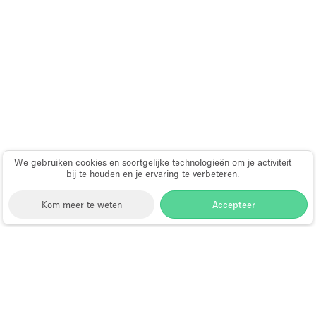
We gebruiken cookies en soortgelijke technologieën om je activiteit
bij te houden en je ervaring te verbeteren.
Kom meer te weten
Accepteer
Storefront
>
Evenementenlocatie te Huur
>
Evenementenlocaties & Evenementruimtes in Dubai
>
Evenementenlocaties & Evenementruimtes in
Business Bay, Dubai