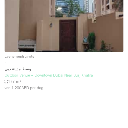
Creatieve ruimte
Dak
Evenementruimte
Foto / Filmstudio
Galerie
Evenementruimte
Hal
∙
Herenhuis / Huis
وسط مدينة دبي
Outdoor Venue – Downtown Dubai Near Burj Khalifa
Kantoorruimte
177 m²
Kraampje / Kiosk / Stalletje
van 1.200AED
per dag
Kraampje / Marktkraam
Magazijn
Markt / Festival
Ontvangsthal