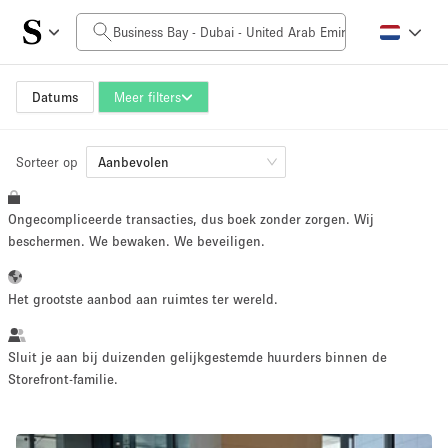
Prijs per dag
0AED
5.000AED+
Datums
Meer filters
Sorteer op
Grootte ruimte
Aanbevolen
Ongecompliceerde transacties, dus boek zonder zorgen. Wij
10 m²
500+ m²
beschermen. We bewaken. We beveiligen.
~ 13 mensen
~ 650 mensen
Het grootste aanbod aan ruimtes ter wereld.
Projecttype
Sluit je aan bij duizenden gelijkgestemde huurders binnen de
Storefront-familie.
Retail
Showroom
Evenement
Kunst
Eten