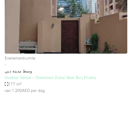
Creatieve ruimte
Dak
Evenementruimte
Foto / Filmstudio
Galerie
Evenementruimte
Hal
∙
Herenhuis / Huis
وسط مدينة دبي
Outdoor Venue – Downtown Dubai Near Burj Khalifa
Kantoorruimte
177 m²
Kraampje / Kiosk / Stalletje
van 1.200AED
per dag
Kraampje / Marktkraam
Magazijn
Markt / Festival
Ontvangsthal