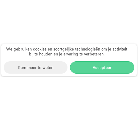
Haussmann-stijl
Industrieel
Internet
Kantoorbenodigdheden
Keuken
We gebruiken cookies en soortgelijke technologieën om je activiteit
bij te houden en je ervaring te verbeteren.
Kledingrek
Leefruimte
Kom meer te weten
Accepteer
Lift
Meerdere kamers
Storefront
>
Huur een vergaderzaal
>
Vergaderzalen &
Meubilair
Vergaderlocaties in Dubai
>
Vergaderzalen &
Vergaderlocaties in Business Bay, Dubai
Paskamers
Vergaderzalen te Huur in Business
Privé-parkeerplaats
Bay, Dubai
RAW