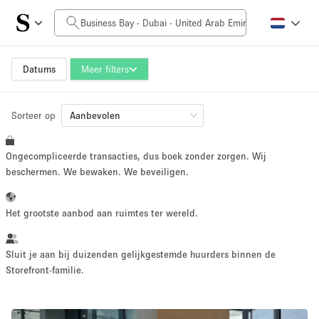
Prijs per dag
0AED
5.000AED+
Datums
Meer filters
Sorteer op
Grootte ruimte
Aanbevolen
Ongecompliceerde transacties, dus boek zonder zorgen. Wij
10 m²
500+ m²
beschermen. We bewaken. We beveiligen.
~ 13 mensen
~ 650 mensen
Het grootste aanbod aan ruimtes ter wereld.
Projecttype
Sluit je aan bij duizenden gelijkgestemde huurders binnen de
Storefront-familie.
Retail
Showroom
Evenement
Kunst
Eten