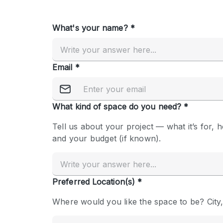
Overige
Salon
Vergaderruimte
Winkel delen
Kenmerken ruimte
Airconditioning
Audio- en videoapparatuur
Badkamer
Begane grond
Concierge
Dakterras
Elektriciteit
Grote entree