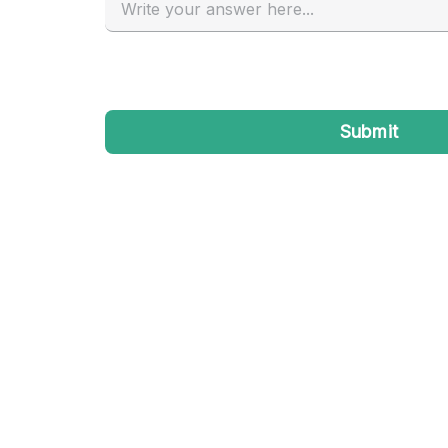
Industrieel
Kantoorbenodigdheden
Kledingrek
Lift
Meubilair
Privé-parkeerplaats
Schitterend uitzicht
Soundproof
Terrace
Toiletten
Tuin
Verwarming
Water Access