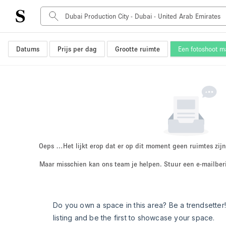
Datums
Prijs per dag
Grootte ruimte
Een fotoshoot 
Type ruimte
Advertentieruimte
Atelier / Werkplaats
Boot
Container
Dak
Foto / Filmstudio
Oeps …
Het lijkt erop dat er op dit moment geen ruimtes zijn
Hal
Maar misschien kan ons team je helpen. Stuur een e-mailber
Kantoorruimte
Kraampje / Marktkraam
Markt / Festival