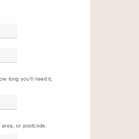
Restaurant / Bar / 
Unieke ruimte
Vrachtwagen
Winkelruimte in w
Animals Friendly
Auto display
Bar
Beveiligingssyste
Daglicht
Drankvergunning
Etalage
Haussmann-stijl