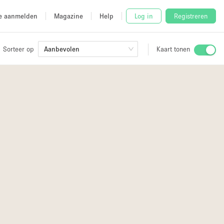
e aanmelden
Magazine
Help
Log in
Registreren
Sorteer op
Aanbevolen
Kaart tonen
Stalletje