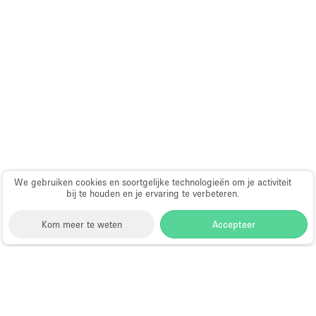
We gebruiken cookies en soortgelijke technologieën om je activiteit
bij te houden en je ervaring te verbeteren.
Kom meer te weten
Accepteer
Storefront
>
Fotoshoot locatie huren
>
Fotoshoot, Film
& Video Locatie in Dubai
>
Fotoshoot, Film & Video
Locatie in Dubai Silicon Oasis, Dubai