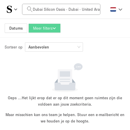
Prijs per dag
0AED
5.000AED+
Datums
Meer filters
Sorteer op
Grootte ruimte
Aanbevolen
10 m²
500+ m²
~ 13 mensen
~ 650 mensen
Projecttype
Oeps …
Het lijkt erop dat er op dit moment geen ruimtes zijn die
voldoen aan jouw zoekcriteria.
Maar misschien kan ons team je helpen. Stuur een e-mailbericht en
Retail
Showroom
we houden je op de hoogte.
Evenement
Kunst
Eten