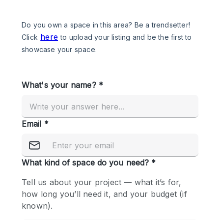
Een
Winkel
Conferentie
Vergadering
Kantoor
fotoshoot
delen
maken
Type ruimte
Advertentieruimte
Appartement / Loft
Atelier / Werkplaats
Boetiek / Winkel
Boot
Conferentieruimte
Container