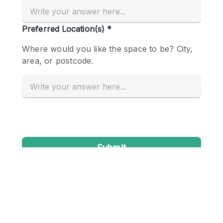
Creatieve ruimte
Dak
Evenementruimte
Foto / Filmstudio
Galerie
Hal
Herenhuis / Huis
Kantoorruimte
Kraampje / Kiosk / Stalletje
Kraampje / Marktkraam
Magazijn
Markt / Festival
Ontvangsthal