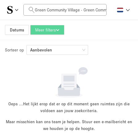
Prijs per dag
0AED
5.000AED+
Datums
Meer filters
Sorteer op
Grootte ruimte
Aanbevolen
10 m²
500+ m²
~ 13 mensen
~ 650 mensen
Projecttype
Oeps …
Het lijkt erop dat er op dit moment geen ruimtes zijn die
voldoen aan jouw zoekcriteria.
Maar misschien kan ons team je helpen. Stuur een e-mailbericht en
Retail
Showroom
we houden je op de hoogte.
Evenement
Kunst
Eten