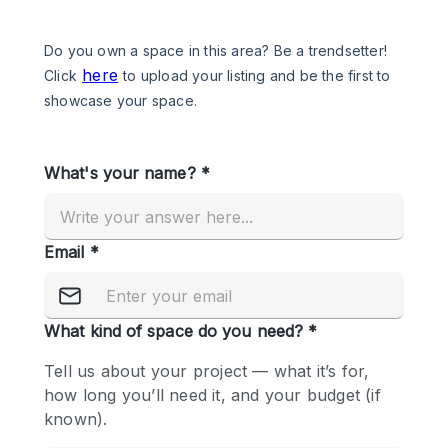
Een
Winkel
Conferentie
Vergadering
Kantoor
fotoshoot
delen
maken
Type ruimte
Advertentieruimte
Appartement / Loft
Atelier / Werkplaats
Boetiek / Winkel
Boot
Conferentieruimte
Container