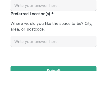
Creatieve ruimte
Dak
Evenementruimte
Foto / Filmstudio
Galerie
Hal
Herenhuis / Huis
Kantoorruimte
Kraampje / Kiosk / Stalletje
Kraampje / Marktkraam
Magazijn
Markt / Festival
Ontvangsthal