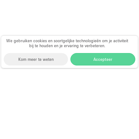
Haussmann-stijl
Industrieel
Internet
Kantoorbenodigdheden
We gebruiken cookies en soortgelijke technologieën om je activiteit
bij te houden en je ervaring te verbeteren.
Keuken
Kledingrek
Kom meer te weten
Accepteer
Leefruimte
Lift
Storefront
>
Gedeelte winkel huren
>
Gedeelte Winkel
Meerdere kamers
& Shop in Shop in Dubai
>
Gedeelte Winkel & Shop
in Shop in Internationale stad, Dubai
Meubilair
Shop-in-Shop te Huur in
Paskamers
Internationale stad, Dubai
Privé-parkeerplaats
RAW