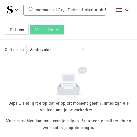
Prijs per dag
0AED
5.000AED+
Datums
Meer filters
Sorteer op
Grootte ruimte
Aanbevolen
10 m²
500+ m²
~ 13 mensen
~ 650 mensen
Projecttype
Oeps …
Het lijkt erop dat er op dit moment geen ruimtes zijn die
voldoen aan jouw zoekcriteria.
Maar misschien kan ons team je helpen. Stuur een e-mailbericht en
Retail
Showroom
we houden je op de hoogte.
Evenement
Kunst
Eten