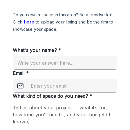
Een
Winkel
Conferentie
Vergadering
Kantoor
fotoshoot
delen
maken
Type ruimte
Advertentieruimte
Appartement / Loft
Atelier / Werkplaats
Boetiek / Winkel
Boot
Conferentieruimte
Container