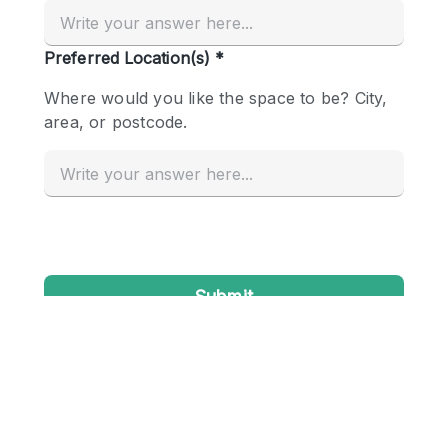
Creatieve ruimte
Dak
Evenementruimte
Foto / Filmstudio
Galerie
Hal
Herenhuis / Huis
Kantoorruimte
Kraampje / Kiosk / Stalletje
Kraampje / Marktkraam
Magazijn
Markt / Festival
Ontvangsthal