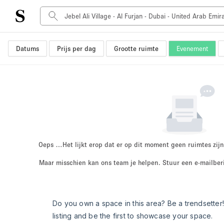
Datums
Prijs per dag
Grootte ruimte
Evenement
Type ruimte
Advertentieruimte
Atelier / Werkplaats
Boot
Container
Dak
Foto / Filmstudio
Oeps …
Het lijkt erop dat er op dit moment geen ruimtes zijn
Hal
Maar misschien kan ons team je helpen. Stuur een e-mailber
Kantoorruimte
Kraampje / Marktkraam
Markt / Festival