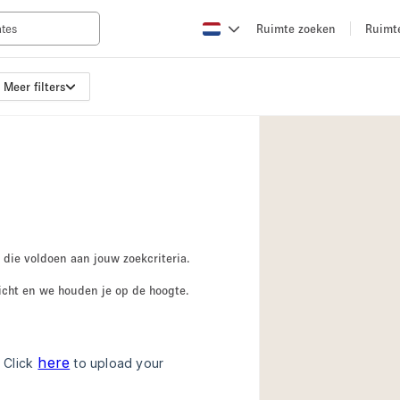
Ruimte zoeken
Ruimt
Meer filters
Appartement / Loft
Boetiek / Winkel
Conferentieruimte
Creatieve ruimte
Evenementruimte
Galerie
 die voldoen aan jouw zoekcriteria.
Herenhuis / Huis
icht en we houden je op de hoogte.
Kraampje / Kiosk / 
Magazijn
Ontvangsthal