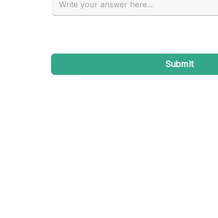
Industrieel
Kantoorbenodigdheden
Kledingrek
Lift
Meubilair
Privé-parkeerplaats
Schitterend uitzicht
Soundproof
Terrace
Toiletten
Tuin
Verwarming
Water Access