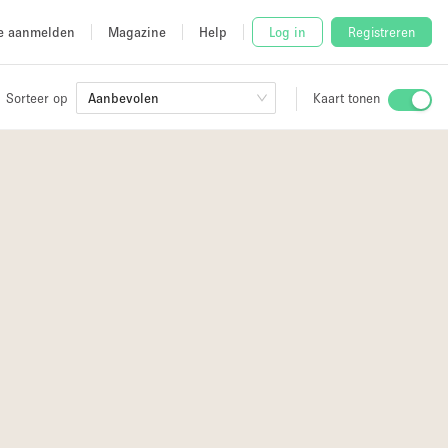
e aanmelden
Magazine
Help
Log in
Registreren
Sorteer op
Aanbevolen
Kaart tonen
Stalletje