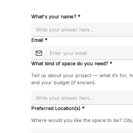
Overige
Salon
Vergaderruimte
Winkel delen
Kenmerken ruimte
Airconditioning
Audio- en videoapparatuur
Badkamer
Begane grond
Concierge
Dakterras
Elektriciteit
Grote entree