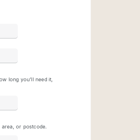
Restaurant / Bar / 
Unieke ruimte
Vrachtwagen
Winkelruimte in w
Animals Friendly
Auto display
Bar
Beveiligingssyste
Daglicht
Drankvergunning
Etalage
Haussmann-stijl