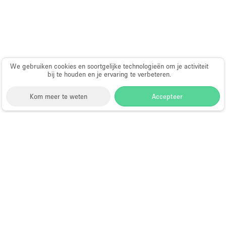
Haussmann-stijl
Industrieel
Internet
Kantoorbenodigdheden
We gebruiken cookies en soortgelijke technologieën om je activiteit
bij te houden en je ervaring te verbeteren.
Keuken
Kledingrek
Kom meer te weten
Accepteer
Leefruimte
Lift
Storefront
>
Kantoorruimte huren
>
Flexibele
Meerdere kamers
kantoorruimtes in Dubai
>
Flexibele kantoorruimtes in
Nadd Al Hamar, Dubai
Meubilair
Kantoorruimte te Huur in Nadd Al
Paskamers
Hamar, Dubai
Privé-parkeerplaats
RAW