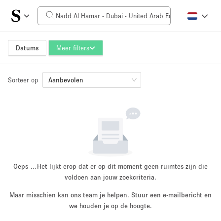
Prijs per dag
0AED
5.000AED+
Datums
Meer filters
Sorteer op
Grootte ruimte
Aanbevolen
10 m²
500+ m²
~ 13 mensen
~ 650 mensen
Projecttype
Oeps …
Het lijkt erop dat er op dit moment geen ruimtes zijn die
voldoen aan jouw zoekcriteria.
Maar misschien kan ons team je helpen. Stuur een e-mailbericht en
Retail
Showroom
we houden je op de hoogte.
Evenement
Kunst
Eten