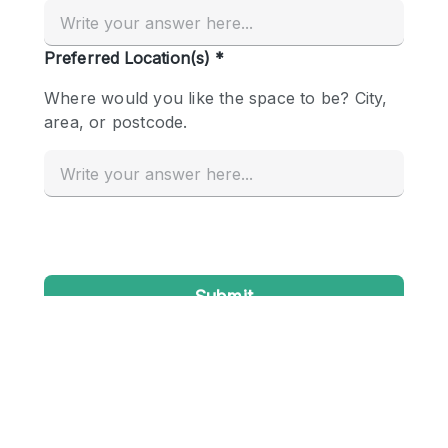
Creatieve ruimte
Dak
Evenementruimte
Foto / Filmstudio
Galerie
Hal
Herenhuis / Huis
Kantoorruimte
Kraampje / Kiosk / Stalletje
Kraampje / Marktkraam
Magazijn
Markt / Festival
Ontvangsthal