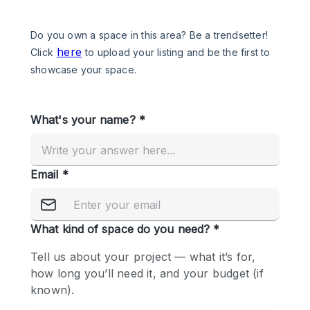
Een
Winkel
Conferentie
Vergadering
Kantoor
fotoshoot
delen
maken
Type ruimte
Advertentieruimte
Appartement / Loft
Atelier / Werkplaats
Boetiek / Winkel
Boot
Conferentieruimte
Container