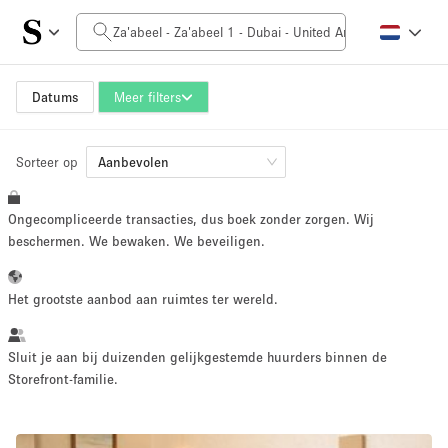
Prijs per dag
0AED
5.000AED+
Datums
Meer filters
Sorteer op
Grootte ruimte
Aanbevolen
Ongecompliceerde transacties, dus boek zonder zorgen. Wij
10 m²
500+ m²
beschermen. We bewaken. We beveiligen.
~ 13 mensen
~ 650 mensen
Het grootste aanbod aan ruimtes ter wereld.
Projecttype
Sluit je aan bij duizenden gelijkgestemde huurders binnen de
Storefront-familie.
Retail
Showroom
Evenement
Kunst
Eten