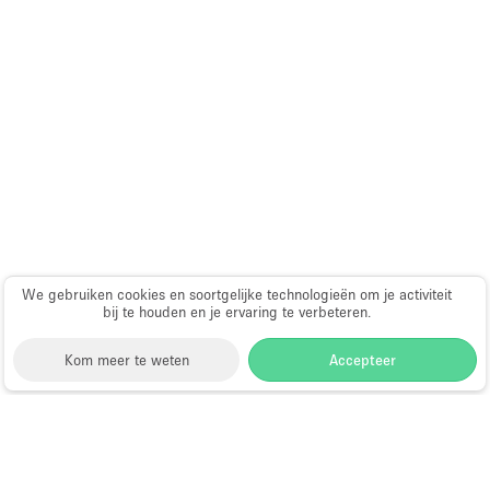
Audio- en videoapparatuur
Auto display
Badkamer
Bar
Begane grond
Beveiligingssysteem
Concierge
Daglicht
We gebruiken cookies en soortgelijke technologieën om je activiteit
bij te houden en je ervaring te verbeteren.
Dakterras
Drankvergunning
Kom meer te weten
Accepteer
Elektriciteit
Etalage
Storefront
>
Fotoshoot locatie huren
>
Fotoshoot, Film
Grote entree
& Video Locatie in Dubai
>
Fotoshoot, Film & Video