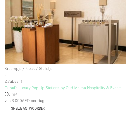
Een
Winkel
Conferentie
Vergadering
Kantoor
fotoshoot
delen
maken
Type ruimte
Kraampje / Kiosk / Stalletje
Advertentieruimte
∙
Appartement / Loft
Za'abeel 1
Dubai's Luxury Pop-Up Stations by Oud Maitha Hospitality & Events
Atelier / Werkplaats
8 m²
Boetiek / Winkel
van 3.000AED
per dag
SNELLE ANTWOORDER
Boot
Conferentieruimte
Container