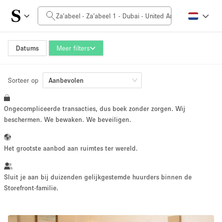
Prijs per dag
0AED
5.000AED+
Datums
Meer filters
Sorteer op
Grootte ruimte
Aanbevolen
Ongecompliceerde transacties, dus boek zonder zorgen. Wij
10 m²
500+ m²
beschermen. We bewaken. We beveiligen.
~ 13 mensen
~ 650 mensen
Het grootste aanbod aan ruimtes ter wereld.
Projecttype
Sluit je aan bij duizenden gelijkgestemde huurders binnen de
Storefront-familie.
Retail
Showroom
Evenement
Kunst
Eten