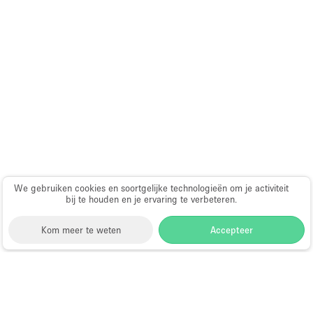
Audio- en videoapparatuur
Auto display
Badkamer
Bar
Begane grond
Beveiligingssysteem
Concierge
Daglicht
We gebruiken cookies en soortgelijke technologieën om je activiteit
bij te houden en je ervaring te verbeteren.
Dakterras
Drankvergunning
Kom meer te weten
Accepteer
Elektriciteit
Etalage
Storefront
>
Gedeelte winkel huren
>
Gedeelte Winkel
Grote entree
& Shop in Shop in Dubai
>
Gedeelte Winkel & Shop