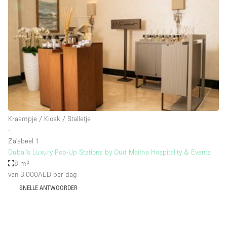
Een
Winkel
Conferentie
Vergadering
Kantoor
fotoshoot
delen
maken
Type ruimte
Kraampje / Kiosk / Stalletje
Advertentieruimte
∙
Appartement / Loft
Za'abeel 1
Dubai's Luxury Pop-Up Stations by Oud Maitha Hospitality & Events
Atelier / Werkplaats
8 m²
Boetiek / Winkel
van 3.000AED
per dag
SNELLE ANTWOORDER
Boot
Conferentieruimte
Container